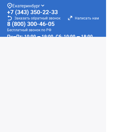
Екатеринбург
+7 (343) 350-22-33
Заказать обратный звонок
Написать нам
8 (800) 300-46-05
Бесплатный звонок по РФ
Пн—Пт: 10:00 — 19:00. Сб: 10:00 — 18:00
Вс: ВЫХОДНОЙ!
г. Екатеринбург, ул. Первомайская, 56
Любое несоответствие информации о продукте на
сайте с фактом - лишь досадное недоразумение,
звоните - уточняйте у менеджеров.
Вся информация на сайте носит справочный
характер и не является публичной офертой,
определяемой положениями Статьи 437
Гражданского кодекса Российской Федерации.
© 2004–2026 Сеть Фотомагазинов