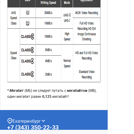
* Мегабит
(Mb)
не следует путать с
мегабайтом
(MB),
один
мегабит
равен
0,125
мегабайт!
Екатеринбург
+7 (343) 350-22-33
Заказать обратный звонок
Написать нам