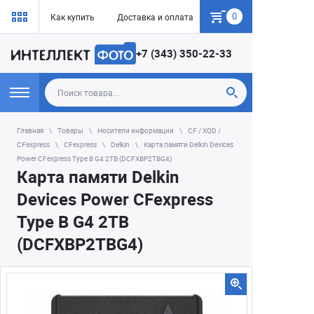
0
Как купить
Доставка и оплата
Гарантия
+7 (343) 350-22-33
Главная
Товары
Носители информации
CF / XQD /
CFexpress
CFexpress
Delkin
Карта памяти Delkin Devices
Power CFexpress Type B G4 2TB (DCFXBP2TBG4)
Карта памяти Delkin
Devices Power CFexpress
Type B G4 2TB
(DCFXBP2TBG4)