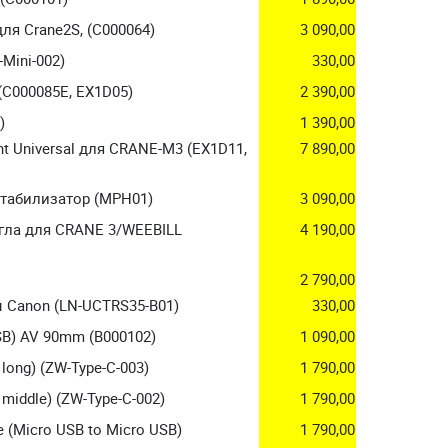
для Crane2S, (C000064)
3 090,00
Mini-002)
330,00
(C000085E, EX1D05)
2 390,00
)
1 390,00
 Universal для CRANE-M3 (EX1D11,
7 890,00
стабилизатор (MPH01)
3 090,00
гла для CRANE 3/WEEBILL
4 190,00
2 790,00
ы Canon (LN-UCTRS35-B01)
330,00
SB) AV 90mm (B000102)
1 090,00
long) (ZW-Type-C-003)
1 790,00
middle) (ZW-Type-C-002)
1 790,00
(Micro USB to Micro USB)
1 790,00