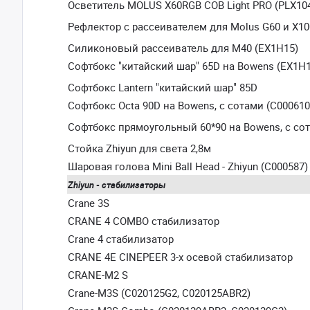
Осветитель MOLUS X60RGB COB Light PRO (PLX10
Рефлектор с рассеивателем для Molus G60 и X10
Силиконовый рассеиватель для M40 (EX1H15)
Софтбокс "китайский шар" 65D на Bowens (EX1H1
Софтбокс Lantern "китайский шар" 85D
Софтбокс Octa 90D на Bowens, с сотами (C00061
Софтбокс прямоугольный 60*90 на Bowens, с со
Стойка Zhiyun для света 2,8м
Шаровая голова Mini Ball Head - Zhiyun (C000587)
Zhiyun - стабилизаторы
Crane 3S
CRANE 4 COMBO стабилизатор
Crane 4 стабилизатор
CRANE 4E CINEPEER 3-х осевой стабилизатор
CRANE-M2 S
Crane-M3S (C020125G2, C020125ABR2)