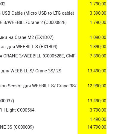
002
1 790,00
USB Cable (Micro USB to LTG cable)
3 390,00
3/WEEBILL/Crane 2 (C000082E,
1 790,00
ки на Crane M2 (EX1D07)
1 090,00
or для WEEBILL-S (EX1B04)
1 890,00
я CRANE 3/WEEBILL (C000528E, CMF-
7 890,00
для WEEBILL-S/ Crane 3S/ 2S
13 490,00
on Sensor для WEEBILL-S/ Crane 3S/
12 990,00
000037)
13 490,00
ll Light C000564
3 790,00
1 490,00
NE 3S (C000039)
14 790,00