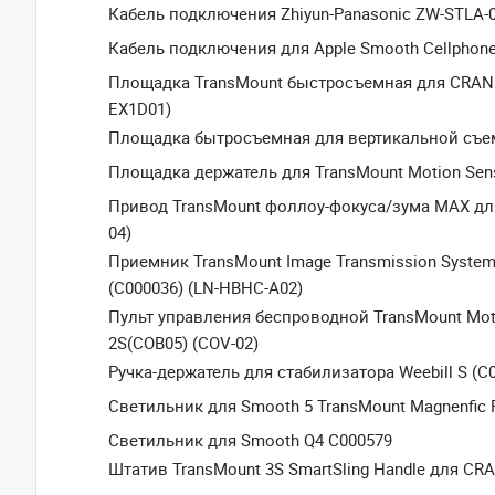
Кабель подключения Zhiyun-Panasonic ZW-STLA-
Кабель подключения для Apple Smooth Cellphone 
Площадка TransMount быстросъемная для CRANE 
EX1D01)
Площадка бытросъемная для вертикальной съем
Площадка держатель для TransMount Motion Sens
Привод TransMount фоллоу-фокуса/зума MAX дл
04)
Приемник TransMount Image Transmission System 
(C000036) (LN-HBHC-A02)
Пульт управления беспроводной TransMount Moti
2S(COB05) (COV-02)
Ручка-держатель для стабилизатора Weebill S (C
Светильник для Smooth 5 TransMount Magnenfic Fi
Светильник для Smooth Q4 C000579
Штатив TransMount 3S SmartSling Handle для CRA