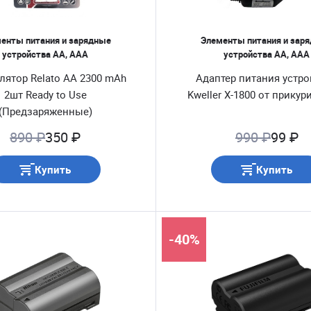
енты питания и зарядные
Элементы питания и зар
устройства AA, AAA
устройства AA, AAA
лятор Relato AA 2300 mAh
Адаптер питания устро
2шт Ready to Use
Kweller X-1800 от прикур
(Предзаряженные)
890 ₽
350 ₽
990 ₽
99 ₽
Купить
Купить
-40%