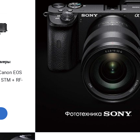
ы, тепловизоры и др. оптика
изаторы, пульты ДУ (разное)
амеры
Canon EOS
3 STM + RF-