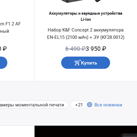
Аккумуляторы и зарядные устройства
Li-Ion
mm F1.2 AF
Набор K&F Concept 2 аккумулятора
рный
EN-EL15 (2100 мАч) + ЗУ (KF28.0012)
0 ₽
6 490 ₽
3 950 ₽
Купить
амеры моментальной печати
21
Все новинки
Светофильтры
Наушники
Аксессуары для видеосъемки
и зарядные устройства Li-Ion
Экстремальные и 360 камеры