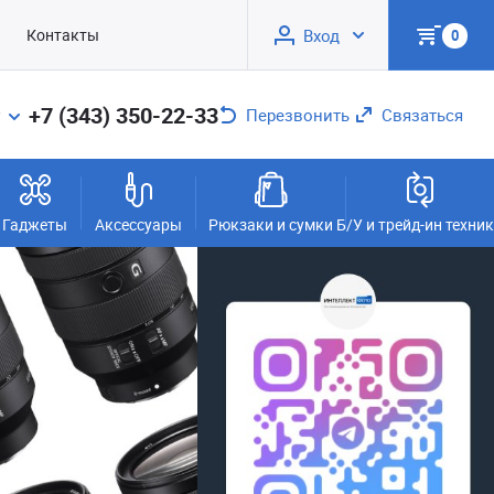
Контакты
Вход
0
+7 (343) 350-22-33
Перезвонить
Связаться
Гаджеты
Аксессуары
Рюкзаки и сумки
Б/У и трейд-ин техни