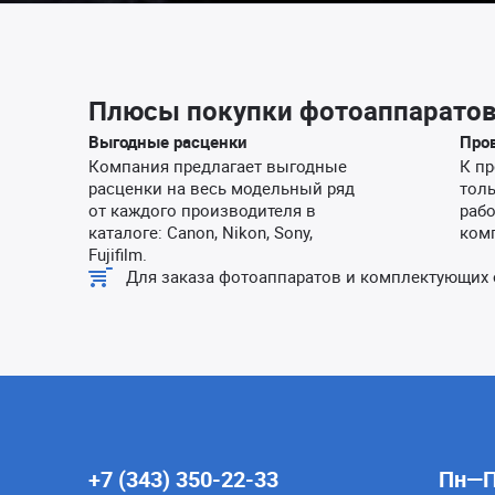
Плюсы покупки фотоаппаратов
Выгодные расценки
Про
Компания предлагает выгодные
К пр
расценки на весь модельный ряд
тол
от каждого производителя в
раб
каталоге: Canon, Nikon, Sony,
ком
Fujifilm.
Для заказа фотоаппаратов и комплектующих ос
+7 (343) 350-22-33
Пн—Пт