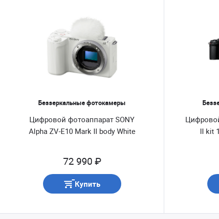
Беззеркальные фотокамеры
Безз
Цифровой фотоаппарат SONY
Цифровой
Alpha ZV-E10 Mark II body White
II ki
72 990 ₽
Купить