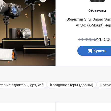
Объективы
Объектив Sirui Sniper 56
APS-C (X-Mount) Чё
44 490 ₽
26 50
Купить
евые адаптеры, gps, wifi
Квадрокоптеры (дроны)
Фоток
Студийное оборудование
Видеокамеры
Объективы
ы (трейд-ин)
Беззеркальные фотокамеры
Штативы
ки накамерные GODOX/PROFOTO
Разное
Аккумуляторы 
мации
Наборы для чистки
Компактные фотокамеры