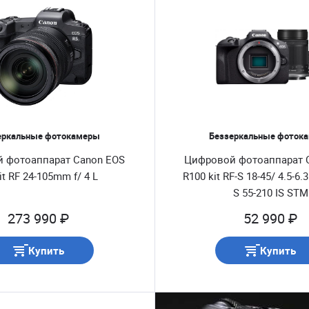
Зеркальные фотокамеры
Телескопы, бинокли, микроскоп
Элементы питания и зарядные устройства AA, AAA
Синхрон
еркальные фотокамеры
Беззеркальные фоток
 фотоаппарат Canon EOS
Цифровой фотоаппарат 
it RF 24-105mm f/ 4 L
R100 kit RF-S 18-45/ 4.5-6.
S 55-210 IS STM
273 990 ₽
52 990 ₽
Купить
Купить