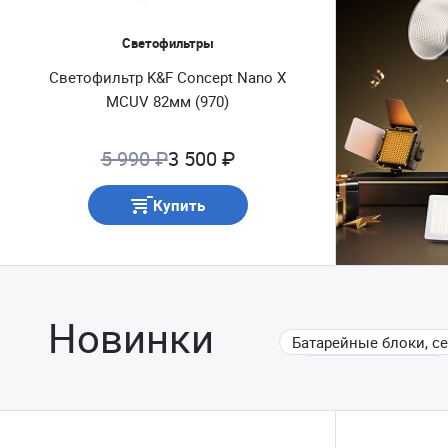
Светофильтры
Светофильтр K&F Concept Nano X
MCUV 82мм (970)
5 990 ₽
3 500 ₽
Купить
Новинки
Батарейные блоки, сет
Сумки и рюкзаки
Комиссионные фототовар
Вспыш
Носители инфор