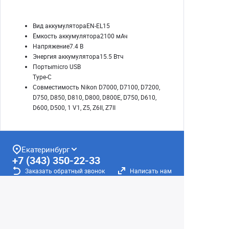
Вид аккумулятораEN-EL15
Ёмкость аккумулятора2100 мАч
Напряжение7.4 В
Энергия аккумулятора15.5 Втч
Портыmicro USB
Type-C
Совместимость Nikon D7000, D7100, D7200,
D750, D850, D810, D800, D800E, D750, D610,
D600, D500, 1 V1, Z5, Z6II, Z7II
Екатеринбург
+7 (343) 350-22-33
Заказать обратный звонок
Написать нам
8 (800) 300-46-05
Бесплатный звонок по РФ
Пн—Пт: 10:00 — 19:00. Сб: 10:00 — 18:00
Вс: ВЫХОДНОЙ!
г. Екатеринбург, ул. Первомайская, 56