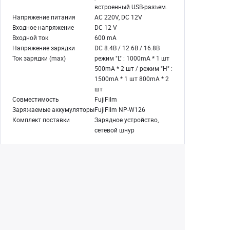
встроенный USB-разъем.
Напряжение питания
AC 220V, DC 12V
Входное напряжение
DC 12 V
Входной ток
600 mA
Напряжение зарядки
DC 8.4В / 12.6В / 16.8В
Ток зарядки (max)
режим "L" : 1000mA * 1 шт
500mA * 2 шт / режим "H" :
1500mA * 1 шт 800mA * 2
шт
Совместимость
FujiFilm
Заряжаемые аккумуляторы
FujiFilm NP-W126
Комплект поставки
Зарядное устройство,
сетевой шнур
Екатеринбург
+7 (343) 350-22-33
Заказать обратный звонок
Написать нам
8 (800) 300-46-05
Бесплатный звонок по РФ
Пн—Пт: 10:00 — 19:00. Сб: 10:00 — 18:00