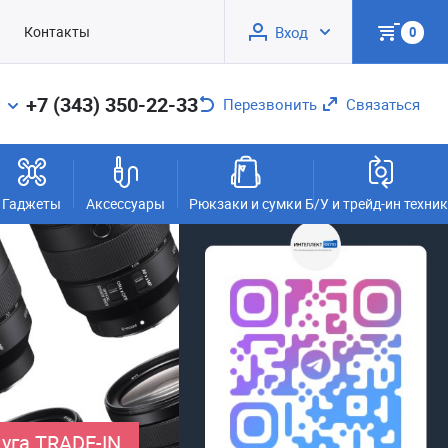
Контакты
Вход
0
+7 (343) 350-22-33
Перезвонить
Связаться
Гаджеты
Аксессуары
Рюкзаки и сумки
Б/У и трейд-ин техни
уга TRADE-IN