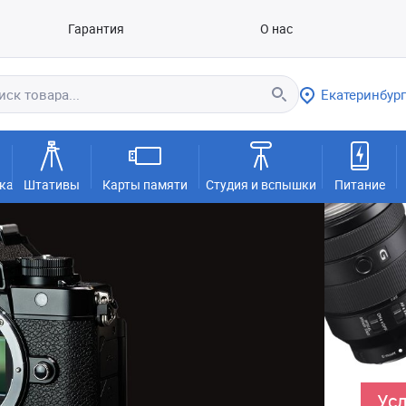
Гарантия
О нас
Екатеринбург
ка
Штативы
Карты памяти
Студия и вспышки
Питание
Усл