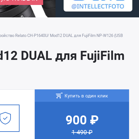
ройство Relato CH-P1640U/ Mod12 DUAL для FujiFilm NP-W126 (USB
12 DUAL для FujiFilm
Купить в один клик
900 ₽
1 490 ₽