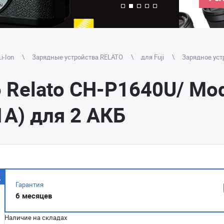
i-Ion
Зарядные устройства RELATO
для Fuji
Зарядное уст
 Relato CH-P1640U/ Mod
1A) для 2 АКБ
Гарантия
6 месяцев
Наличие на складах