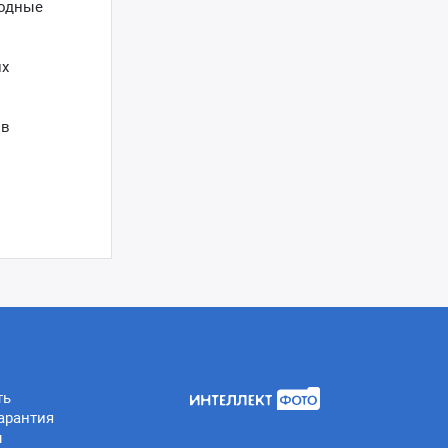
иодные
их
 в
ть
арантия
ы