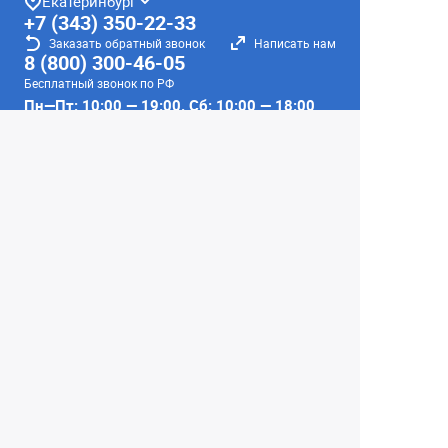
Екатеринбург
+7 (343) 350-22-33
Заказать обратный звонок
Написать нам
8 (800) 300-46-05
Бесплатный звонок по РФ
Пн—Пт: 10:00 — 19:00. Сб: 10:00 — 18:00
Вс: ВЫХОДНОЙ!
г. Екатеринбург, ул. Первомайская, 56
Любое несоответствие информации о продукте на
сайте с фактом - лишь досадное недоразумение,
звоните - уточняйте у менеджеров.
Вся информация на сайте носит справочный
характер и не является публичной офертой,
определяемой положениями Статьи 437
Гражданского кодекса Российской Федерации.
© 2004–2026 Сеть Фотомагазинов
«Интеллект-фото»