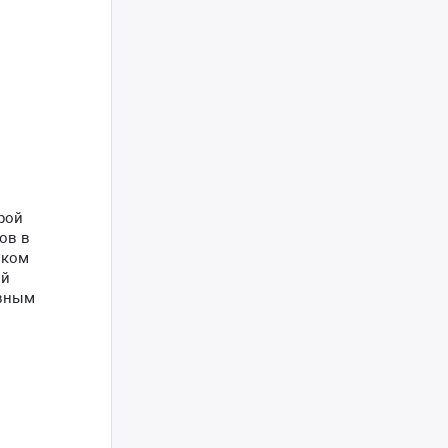
рой
ов в
оком
ий
авным