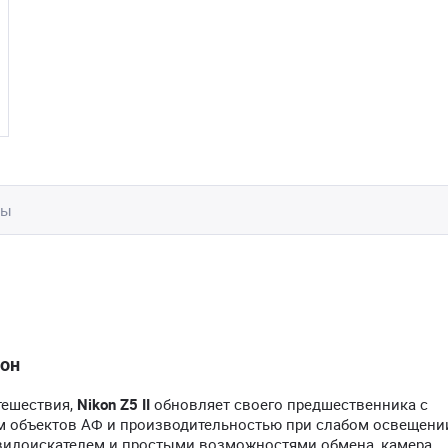
вы
ьон
тешествия,
Nikon Z5 II
обновляет своего предшественника с
м объектов АФ и производительностью при слабом освещении
 видоискателем и простыми возможностями обмена, камера