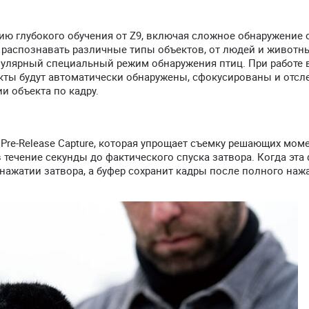
ю глубокого обучения от Z9, включая сложное обнаружение 
т распознавать различные типы объектов, от людей и животн
пулярный специальный режим обнаружения птиц. При работе 
екты будут автоматически обнаружены, сфокусированы и отс
и объекта по кадру.
Pre-Release Capture, которая упрощает съемку решающих моме
 течение секунды до фактического спуска затвора. Когда эта
нажатии затвора, а буфер сохранит кадры после полного наж