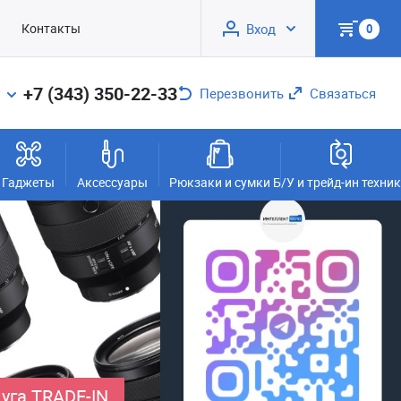
Контакты
Вход
0
+7 (343) 350-22-33
Перезвонить
Связаться
Гаджеты
Аксессуары
Рюкзаки и сумки
Б/У и трейд-ин техни
уга TRADE-IN