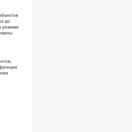
объектов
ых до
в режиме
лежены
нтов,
 функция
атия