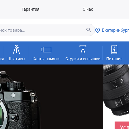
Гарантия
О нас
Екатеринбург
ка
Штативы
Карты памяти
Студия и вспышки
Питание
Усл