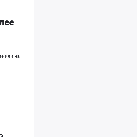
лее
ле или на
й