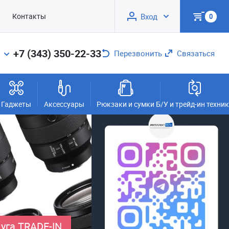
Контакты
Вход
0
+7 (343) 350-22-33
Перезвонить
Связаться
Гаджеты
Аксессуары
Рюкзаки и сумки
Б/У и трейд-ин техни
уга TRADE-IN