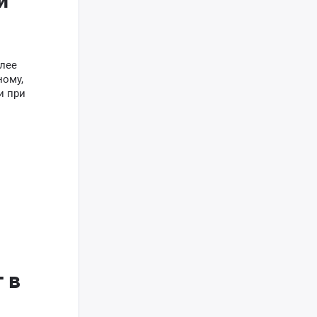
лее
ному,
и при
 в