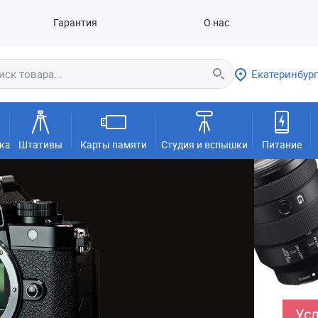
Гарантия
О нас
Екатеринбург
ка
Штативы
Карты памяти
Студия и вспышки
Питание
Усл