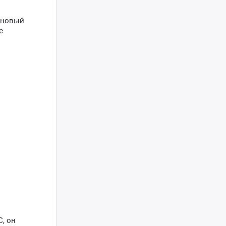
 новый
е
, он