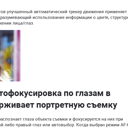
тов улучшенный автоматический трекер движения применяет
дразумевающий использование информации о цвете, структур
жении лица/глаз.
тофокусировка по глазам в
рживает портретную съемку
аспознает глаза объекта съемки и фокусируется на них при
й либо правый глаз или автовыбор. Когда выбран режим AF-C