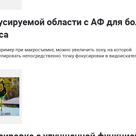
сируемой области с АФ для бо
са
пример при макросъемке, можно увеличить зону, на которой
гулировать непосредственно точку фокусировки в видоискате
сировка с улучшенной функцие