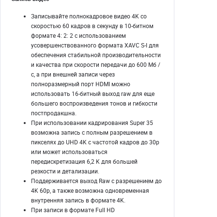
Записывайте полнокадровое видео 4K со
скоростью 60 кадров в секунду в 10-битном
формате 4: 2: 2 с использованием
усовершенствованного формата XAVC S-I для
обеспечения стабильной производительности
и качества при скорости передачи до 600 Мб /
с, а при внешней записи через
полноразмерный порт HDMI можно
использовать 16-битный выход raw для еще
большего воспроизведения тонов и гибкости
постпродакшна.
При использовании кадрирования Super 35
возможна запись с полным разрешением в
пикселях до UHD 4K с частотой кадров до 30p
или может использоваться
передискретизация 6,2 K для большей
резкости и детализации.
Поддерживается выход Raw с разрешением до
4K 60p, а также возможна одновременная
внутренняя запись в формате 4K.
При записи в формате Full HD