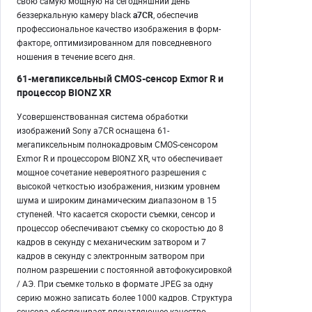
свою самую мощную на сегодняшний день
беззеркальную камеру black
a7CR
, обеспечив
профессиональное качество изображения в форм-
факторе, оптимизированном для повседневного
ношения в течение всего дня.
61-мегапиксельный CMOS-сенсор Exmor R и
процессор BIONZ XR
Усовершенствованная система обработки
изображений Sony a7CR оснащена 61-
мегапиксельным полнокадровым CMOS-сенсором
Exmor R и процессором BIONZ XR, что обеспечивает
мощное сочетание невероятного разрешения с
высокой четкостью изображения, низким уровнем
шума и широким динамическим диапазоном в 15
ступеней. Что касается скорости съемки, сенсор и
процессор обеспечивают съемку со скоростью до 8
кадров в секунду с механическим затвором и 7
кадров в секунду с электронным затвором при
полном разрешении с постоянной автофокусировкой
/ АЭ. При съемке только в формате JPEG за одну
серию можно записать более 1000 кадров. Структура
сенсора обеспечивает впечатляющее качество