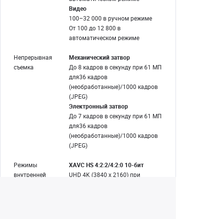
Видео
100–32 000 в ручном режиме
От 100 до 12 800 в
автоматическом режиме
Непрерывная
Механический затвор
съемка
До 8 кадров в секунду при 61 МП
для
36 кадров
(необработанные)
/
1000 кадров
(JPEG)
Электронный затвор
До 7 кадров в секунду при 61 МП
для
36 кадров
(необработанные)
/
1000 кадров
(JPEG)
Режимы
XAVC HS 4:2:2/4:2:0 10-бит
внутренней
UHD 4K (3840 x 2160) при
записи
23,98/50/59,94 кадр/с [от 30 до
200 Мбит/с VBR]
XAVC S 4:2:2/4:2:0 8/10-бит
UHD 4K (3840 x 2160) при