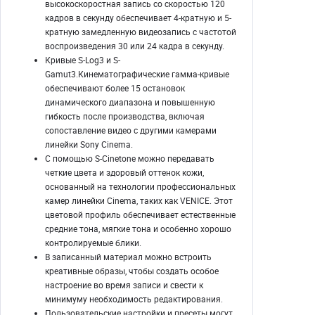
высокоскоростная запись со скоростью 120
кадров в секунду обеспечивает 4-кратную и 5-
кратную замедленную видеозапись с частотой
воспроизведения 30 или 24 кадра в секунду.
Кривые S-Log3 и S-
Gamut3.Кинематографические гамма-кривые
обеспечивают более 15 остановок
динамического диапазона и повышенную
гибкость после производства, включая
сопоставление видео с другими камерами
линейки Sony Cinema.
С помощью S-Cinetone можно передавать
четкие цвета и здоровый оттенок кожи,
основанный на технологии профессиональных
камер линейки Cinema, таких как VENICE. Этот
цветовой профиль обеспечивает естественные
средние тона, мягкие тона и особенно хорошо
контролируемые блики.
В записанный материал можно встроить
креативные образы, чтобы создать особое
настроение во время записи и свести к
минимуму необходимость редактирования.
Пользовательские настройки и пресеты могут