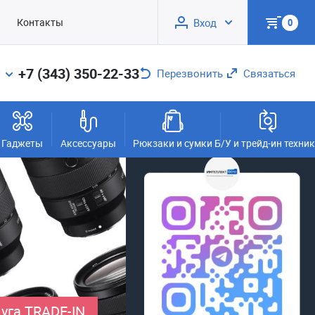
Контакты
Вход
0
+7 (343) 350-22-33
Перезвонить
Связаться
Гаджеты
Аксессуары
Рюкзаки и сумки
Б/У и трейд-ин техни
уга TRADE-IN