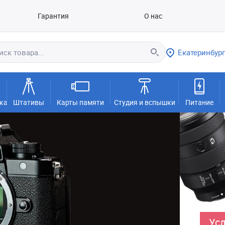
Гарантия
О нас
Екатеринбург
ка
Штативы
Карты памяти
Студия и вспышки
Питание
Усл