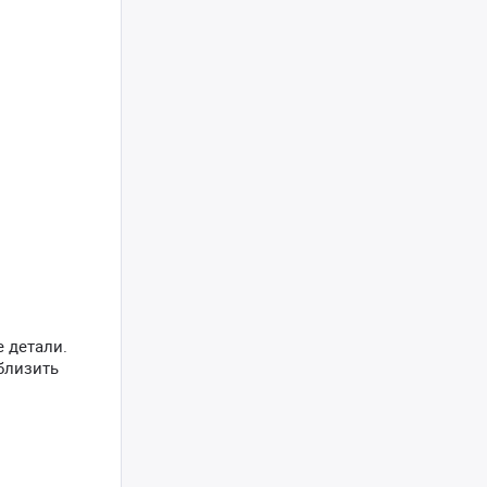
 детали.
близить