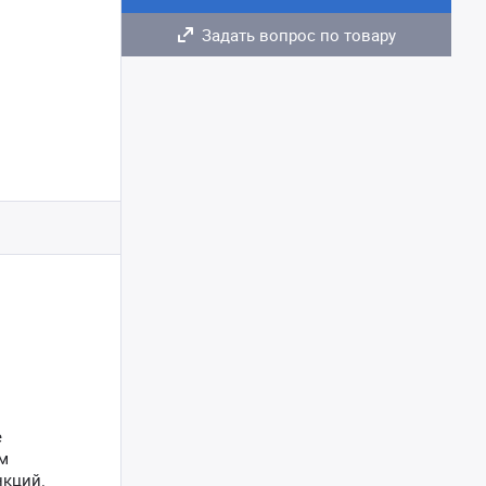
Задать вопрос по товару
е
м
нкций.