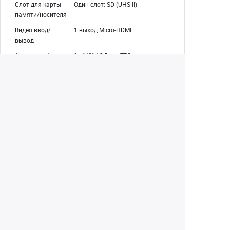
Слот для карты
Один слот: SD (UHS-II)
памяти/носителя
Видео ввод/
1 выход Micro-HDMI
вывод
Аудиовход/выход
1x 1/8" / 3,5 мм TRS стереовход
для микрофона
1x 1/8" / 3,5 мм TRS стереовыход
для наушников на корпусе
камеры
Питание ввода/
1x вход USB-C
вывода
Другие вводы/
1x USB-C (USB 3.2 / 3.1 Gen 1)
выводы
Выход данных (совместный с
входом питания)
Беспроводной
2,4/5 ГГц Wi-Fi 5 (802.11ac),
интерфейс
Bluetooth 4.2
Тип дисплея
Поворотный сенсорный ЖК-
дисплей