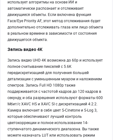
использует алгоритмы на основе ИИ и
автоматически распознает и отслеживает
движущиеся объекты. Если включена функция
Face/Eye Priority AF, этот метод отслеживания будет
дополнительно отслеживать глаза или лицо объекта
в реальном времени в зависимости от состояния
движущегося объекта.
Запись видео 4K
Запись видео UHD 4K возможна до 60p и использует
полное считывание пикселей с 5.6K
передискретизацией для получения большей
детализации с уменьшенным муаром и наложением
спектров. Запись Full HD 1080p также
поддерживается с частотой кадров до 120 кадров в
секунду, и оба разрешения используют форматы 600
Мбит/с XAVC HS и XAVC SI с дискретизацией 4:2:2.
Камера включает в себя цвет S-Cinetone и S-Log 3,
которые обеспечивают лучший контроль
цветокоррекции и полное использование 14-
ступенчатого динамического диапазона. Вы также
можете назначать LUT или использовать режим