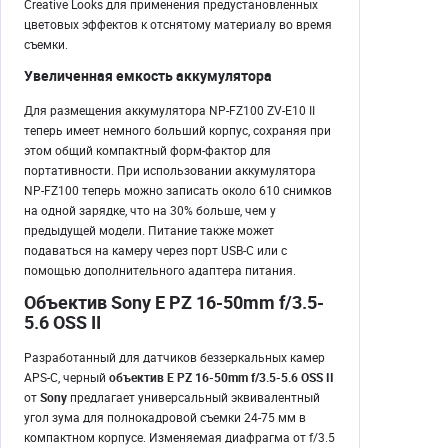
Creative Looks для применения предустановленных
цветовых эффектов к отснятому материалу во время
съемки.
Увеличенная емкость аккумулятора
Для размещения аккумулятора NP-FZ100 ZV-E10 II
теперь имеет немного больший корпус, сохраняя при
этом общий компактный форм-фактор для
портативности. При использовании аккумулятора
NP-FZ100 теперь можно записать около 610 снимков
на одной зарядке, что на 30% больше, чем у
предыдущей модели. Питание также может
подаваться на камеру через порт USB-C или с
помощью дополнительного адаптера питания.
Объектив Sony E PZ 16-50mm f/3.5-
5.6 OSS II
Разработанный для датчиков беззеркальных камер
APS-C, черный
объектив E PZ 16-50mm f/3.5-5.6 OSS II
от
Sony
предлагает универсальный эквивалентный
угол зума для полнокадровой съемки 24-75 мм в
компактном корпусе. Изменяемая диафрагма от f/3.5