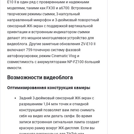
E10 II в один ряд с проверенными и надежными
моделями, такими как FX30 и a6700. Встроенные
творческие режимы съемки, 3-капсульный
направленный микрофон и 3-дюймовый поворотный
сенсорный ЖК-экран с поддержкой вертикальной
ориентации и встроенным индикатором съемки
делают это мощное многоцелевое устройство для
видеоблога. Другие заметные обновления ZV-E10 II
включают 759-точечную систему фазовой
автофокусировки, режим Cinematic Vlog и
совместимость с аккумуляторами NP-FZ100 большей
емкости.
Возможности видеоблога
Оптимизированная конструкция камеры
Задний 3-дюймовый сенсорный ЖК-экран с
разрешением 1,04 млн точек и откидной
конструкцией позволяет вам легко снимать
себя на видео или делать селфи. Во время
записи встроенная сигнальная лампа создает
красную рамку вокруг ЖК-дисплея. Если вы
снимаете вертикально для TikTok или