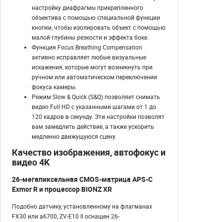
настройку диафрагмы прикрепленного
объектива с помощью специальной функции
кнопки, чтобы изолировать объект с помощью
малой глубины резкости и эффекта боке.
Функция Focus Breathing Compensation
активно исправляет любые визуальные
искажения, которые могут возникнуть при
ручном или автоматическом переключении
фокуса камеры.
Режим Slow & Quick (S&Q) позволяет снимать
видео Full HD с указанными шагами от 1 до
120 кадров в секунду. Эти настройки позволят
вам замедлить действие, а также ускорить
медленно движущуюся сцену.
Качество изображения, автофокус и
видео 4K
26-мегапиксельная CMOS-матрица APS-C
Exmor R и процессор BIONZ XR
Подобно датчику, установленному на флагманах
FX30 или a6700, ZV-E10 II оснащен 26-