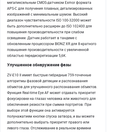
мегапиксельным CMOS-датчиком Exmor формата
APS-C для получения плавных, детализированных
изображений с минимальным шумом. Высокий
диапазон чувствительности ISO 100-32000 может
быть дополнительно расширен до ISO 102400 для
повышения производительности при слабом
освещении. Датчик работает в тандеме с
обновленным процессором BIONZ XR для 8-кратного
повышения производительности с увеличенной
областью передискретизации 5,6K.
Улучшенное обнаружение фазы
ZV-E10 II имеет быстрые гибридные 759-точечные
алгоритмы фазовой детекции и распознавания
объектов для улучшенного распознавания объектов.
Функция Real-time Eye AF может отдавать приоритет
фокусировке на глазах человека или животного для
обеспечения резкости при съемке портретов. При
выборе этой функции она активируется
полунажатием кнопки спуска затвора, и вы можете
дополнительно выбрать приоритет правого или
левого глаза. Отслеживание в реальном времени