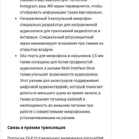
Instagram, ваш ЖК-экран перевернется, чтобы
отображать информацию также вертикально.
Направленный 3-капсульный микрофон
специально разработан для направленной
аудиозаписи для приложений видеоблогов и
интервью. Специальный ветрозащитный
экран минимизирует искажения при съемке на
открытом воздухе.
Оба порта для микрофона и наушников 3,5 мм
также оснащены для более продвинутой
аудиозаписи, а разъем Multi Interface Shoe
также улучшает возможности аудиозаписи.
Этот разъем для аксессуаров поддерживает
цифровой аудиоинтерфейс, который помогает
добиться меньшего шума во время записи, а
также устраняет путаницу кабелей и
необходимость во внешнем питании при
работе с совместимыми микрофонами,
устанавливаемыми на разъем.
Связь и прямая трансляция
Порты на ZV-E10 II включают видеовыход micro-HDMI