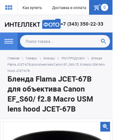
0
Как купить
Доставка и оплата
Гарантия
+7 (343) 350-22-33
Главная
Товары
Бленды
!РАСПРОДАЖА!
Бленда
Flama JCET-67B для объектива Canon EF_S60/ f2.8 Macro USM lens
hood JCET-67B
Бленда Flama JCET-67B
для объектива Canon
EF_S60/ f2.8 Macro USM
lens hood JCET-67B