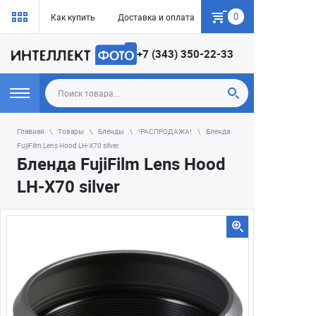
0
Как купить
Доставка и оплата
Гарантия
+7 (343) 350-22-33
Главная
Товары
Бленды
!РАСПРОДАЖА!
Бленда
FujiFilm Lens Hood LH-X70 silver
Бленда FujiFilm Lens Hood
LH-X70 silver