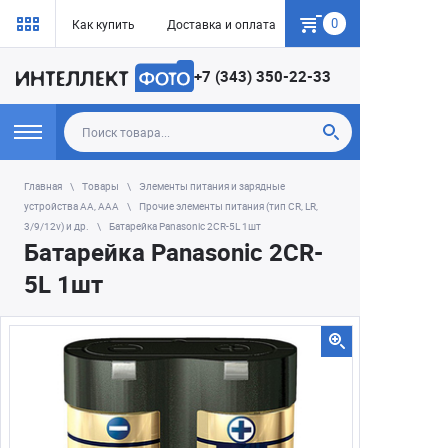
0
Как купить
Доставка и оплата
Гарантия
+7 (343) 350-22-33
Главная
Товары
Элементы питания и зарядные
устройства AA, AAA
Прочие элементы питания (тип CR, LR,
3/9/12v) и др.
Батарейка Panasonic 2CR-5L 1шт
Батарейка Panasonic 2CR-
5L 1шт