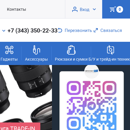
Контакты
Вход
0
+7 (343) 350-22-33
Перезвонить
Связаться
Гаджеты
Аксессуары
Рюкзаки и сумки
Б/У и трейд-ин техни
уга TRADE-IN