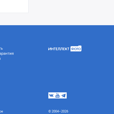
ть
арантия
ы
ое
© 2004–2026