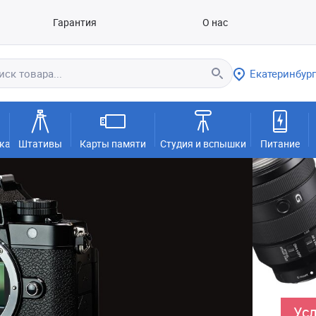
Гарантия
О нас
Екатеринбург
ка
Штативы
Карты памяти
Студия и вспышки
Питание
Усл