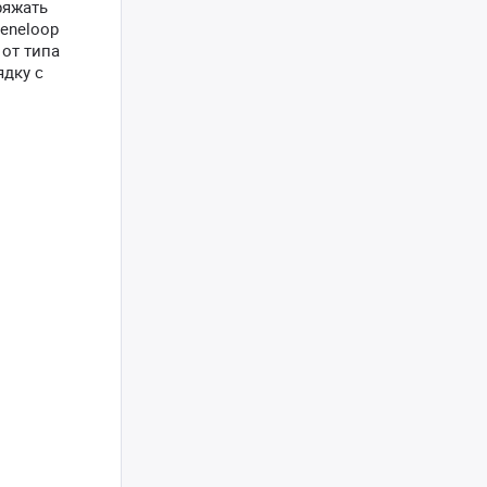
ряжать
eneloop
 от типа
ядку с