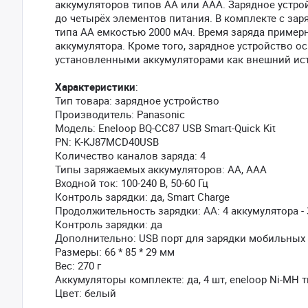
аккумуляторов типов АА или ААА. Зарядное устр
до четырёх элементов питания. В комплекте с за
типа АА емкостью 2000 мАч. Время заряда примерно 
аккумулятора. Кроме того, зарядное устройство о
установленными аккумуляторами как внешний исто
Характеристики
:
Тип товара: зарядное устройство
Производитель: Panasonic
Модель: Eneloop BQ-CC87 USB Smart-Quick Kit
PN: K-KJ87MCD40USB
Количество каналов заряда: 4
Типы заряжаемых аккумуляторов: AA, AAA
Входной ток: 100-240 В, 50-60 Гц
Контроль зарядки: да, Smart Charge
Продолжительность зарядки: АА: 4 аккумулятора - 3 
Контроль зарядки: да
Дополнительно: USB порт для зарядки мобильных 
Размеры: 66 * 85 * 29 мм
Вес: 270 г
Аккумуляторы комплекте: да, 4 шт, eneloop Ni-MH т
Цвет: белый