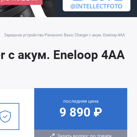
Зарядное устройство Panasonic Basic Charger с акум. Eneloop 4AA
r с акум. Eneloop 4AA
последняя цена
9 890 ₽
Задать вопрос по товару