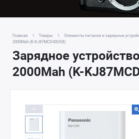
Главная
Товары
Элементы питания и зарядные устройс
2000Mah (K-KJ87MCD40USB)
Зарядное устройство 
2000Mah (K-KJ87MC