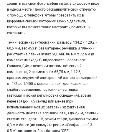
хранить все свои фотографии instax в цифровом виде
в одном месте. Просто отсканируйте свои отпечатки
с помощью телефона, чтобы превратить их в
цифровые снимки, которыми можно делиться,
которые вы можете точно настроить, пометить и
сохранить.
Технические характеристики: размеры 134,2 × 120,2 ×
60,5 мм, вес 453 г (без батареек, ремешка и пленки),
работает на пленка instax SQUARE 86 мм x 72 мм (в
комплект не входит), видоискатель обратного
Галилея, 0,4x, с целевым пятном, объектив 2
компонента, 2 элемента, f = 65,75 мм, 1:12,6,
программируемый электронный затвор с выдержкой
от 1/2 до 1/400 с, медленная синхронизация для
слабого освещения, постоянная вспышка
(автоматическая регулировка освещения), время
перезарядки: 7,5 секунд или менее (при
использовании новых батарей), эффективная
дальность действия вспышки: от 0,3 до 2,2 м, режимы
съемки: стандартный, режим селфи, диапазон съемки:
0,3 м и более (используйте режим «Селфи» для 0,3–
0,5 м), питание от 2 шт батареи (CR2).