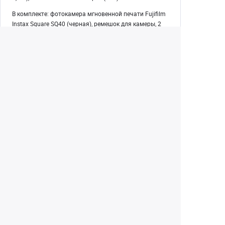
В комплекте: фотокамера мгновенной печати Fujifilm
Instax Square SQ40 (черная), ремешок для камеры, 2
батарейки CR2, инструкция по применению.
Екатеринбург
+7 (343) 350-22-33
Заказать обратный звонок
Написать нам
8 (800) 300-46-05
Бесплатный звонок по РФ
Пн—Пт: 10:00 — 19:00. Сб: 10:00 — 18:00
Вс: ВЫХОДНОЙ!
г. Екатеринбург, ул. Первомайская, 56
Любое несоответствие информации о продукте на
сайте с фактом - лишь досадное недоразумение,