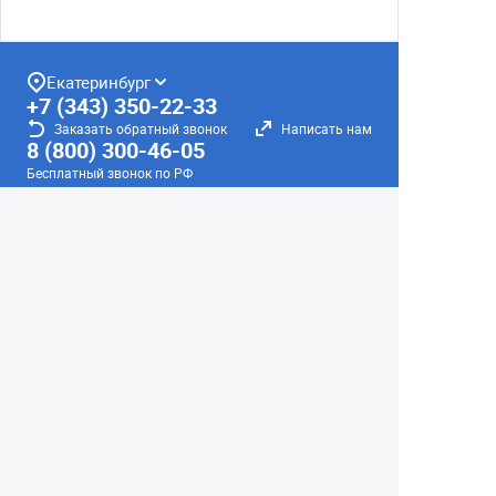
Екатеринбург
+7 (343) 350-22-33
Заказать обратный звонок
Написать нам
8 (800) 300-46-05
Бесплатный звонок по РФ
Пн—Пт: 10:00 — 19:00. Сб: 10:00 — 18:00
Вс: ВЫХОДНОЙ!
г. Екатеринбург, ул. Первомайская, 56
Любое несоответствие информации о продукте на
сайте с фактом - лишь досадное недоразумение,
звоните - уточняйте у менеджеров.
Вся информация на сайте носит справочный
характер и не является публичной офертой,
определяемой положениями Статьи 437