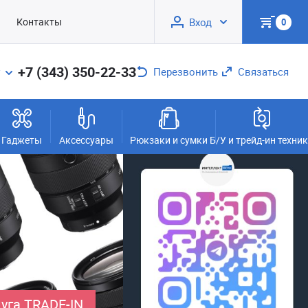
Контакты
Вход
0
+7 (343) 350-22-33
Перезвонить
Связаться
Гаджеты
Аксессуары
Рюкзаки и сумки
Б/У и трейд-ин техни
уга TRADE-IN