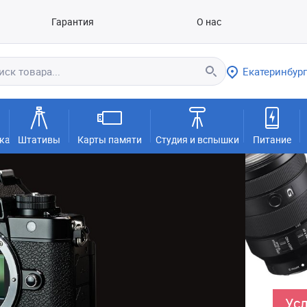
Гарантия
О нас
Екатеринбург
ка
Штативы
Карты памяти
Студия и вспышки
Питание
Усл