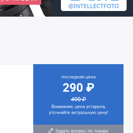
последняя цена
290 ₽
490 ₽
Внимание, цена устарела,
уточняйте актуальную цену!
Задать вопрос по товару