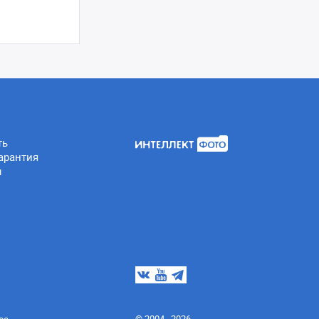
ть
арантия
ы