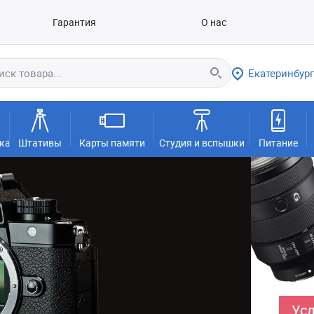
Гарантия
О нас
Екатеринбург
ка
Штативы
Карты памяти
Студия и вспышки
Питание
Усл