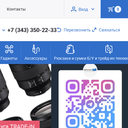
Контакты
Вход
0
+7 (343) 350-22-33
Перезвонить
Связаться
Гаджеты
Аксессуары
Рюкзаки и сумки
Б/У и трейд-ин техни
уга TRADE-IN