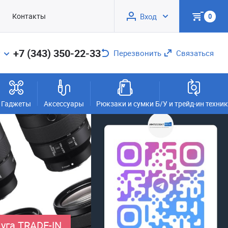
Контакты
Вход
0
+7 (343) 350-22-33
Перезвонить
Связаться
Гаджеты
Аксессуары
Рюкзаки и сумки
Б/У и трейд-ин техни
уга TRADE-IN