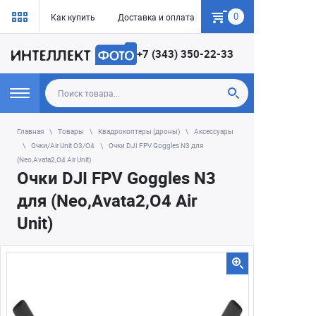
0
Как купить
Доставка и оплата
Гарантия
+7 (343) 350-22-33
Главная
Товары
Квадрокоптеры (дроны)
Аксессуары
Очки/Air Unit O3/O4
Очки DJI FPV Goggles N3 для
(Neo,Аvatа2,O4 Аir Unit)
Очки DJI FPV Goggles N3
для (Neo,Аvatа2,O4 Аir
Unit)