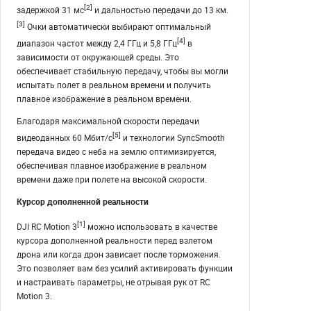
[2]
задержкой 31 мс
и дальностью передачи до 13 км.
[3]
Очки автоматически выбирают оптимальный
[4]
диапазон частот между 2,4 ГГц и 5,8 ГГц
в
зависимости от окружающей среды. Это
обеспечивает стабильную передачу, чтобы вы могли
испытать полет в реальном времени и получить
плавное изображение в реальном времени.
Благодаря максимальной скорости передачи
[5]
видеоданных 60 Мбит/с
и технологии SyncSmooth
передача видео с неба на землю оптимизируется,
обеспечивая плавное изображение в реальном
времени даже при полете на высокой скорости.
Курсор дополненной реальности
[1]
DJI RC Motion 3
можно использовать в качестве
курсора дополненной реальности перед взлетом
дрона или когда дрон зависает после торможения.
Это позволяет вам без усилий активировать функции
и настраивать параметры, не отрывая рук от RC
Motion 3.