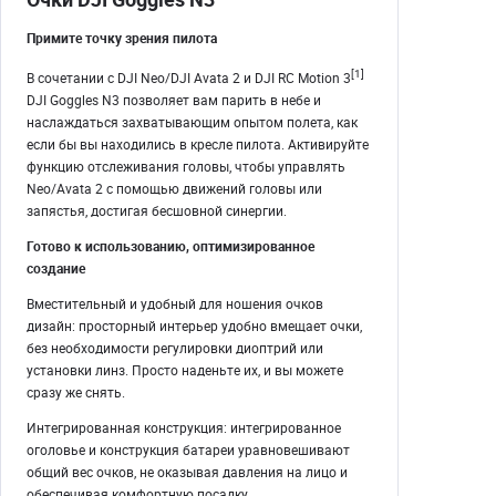
Примите точку зрения пилота
[1]
В сочетании с DJI Neo/DJI Avata 2 и DJI RC Motion 3
DJI Goggles N3 позволяет вам парить в небе и
наслаждаться захватывающим опытом полета, как
если бы вы находились в кресле пилота. Активируйте
функцию отслеживания головы, чтобы управлять
Neo/Avata 2 с помощью движений головы или
запястья, достигая бесшовной синергии.
Готово к использованию, оптимизированное
создание
Вместительный и удобный для ношения очков
дизайн: просторный интерьер удобно вмещает очки,
без необходимости регулировки диоптрий или
установки линз. Просто наденьте их, и вы можете
сразу же снять.
Интегрированная конструкция: интегрированное
оголовье и конструкция батареи уравновешивают
общий вес очков, не оказывая давления на лицо и
обеспечивая комфортную посадку.