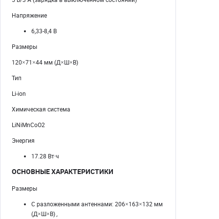
Напряжение
6,33-8,4 В
Размеры
120×71×44 мм (Д×Ш×В)
Тип
Li-ion
Химическая система
LiNiMnCoO2
Энергия
17.28 Вт·ч
ОСНОВНЫЕ ХАРАКТЕРИСТИКИ
Размеры
С разложенными антеннами: 206×163×132 мм
(Д×Ш×В)
,