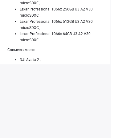
microSDXC
,
Lexar Professional 1066x 256GB U3 A2 V30
microSDXC
,
Lexar Professional 1066x 512GB U3 A2 V30
microSDXC
,
Lexar Professional 1066x 64GB U3 A2 V30
microSDXC
Совместимость
DJI Avata 2
,
DJI Neo
Угол обзора (FOV)
54°
Частота обновления
До 60 Гц
Передача видео
Задержка передачи
С DJI Avata 2: качество передачи видео