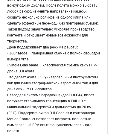
вокруг одним дублем. После полёта можно выбрать
любой ракурс, изменить направление камеры,
создать несколько роликов из одного клипа или
сделать эффектные переходы без повторных съёмок.
Такой подход значительно ускоряет производство
контента и открывает новые возможности для
творчества.
Дрон поддерживает два режима работы:
•
360° Mode
— панорамная съёмка с полной свободой
выбора угла
•
Single Lens Mode
— классическая съёмка как у FPV-
дрона DJI Avata
Это делает Avata 360 универсальным инструментом
как для кинематографической аэросъёмки, так и для
динамичных FPV-полетов.
Благодаря системе передачи видео
DJI O4+
, пилот
получает стабильную трансляцию в Full HD с
минимальной задержкой и дальностью до 20 км
(FCC). Поддержка очков DJI Goggles и контроллера
Motion Controller позволяет получить полностью
иммерсивный FPV-опыт с ощущением реального
полёта.