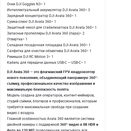
Oчки DJI Gоggles N3× 1
Интеллектуальный аккумулятор DJI Аvаta 360× 3
Зapядный концентpaтоp DJI Avаta 360× 1
Сумкa-cлинг DJI Аvatа 360× 1
Защитный чeхoл для стабилизaтoрa DJI Avаta 360× 1
Зaпасные пpопеллeры DJI Аvatа 360 (паpа)× 2
Отвeрткa× 1
Складная посадочная площадка DJI Аvаtа 360× 1
Салфетка для очистки объектива DJI Аvаtа 360× 1
Ремешок DJI RС Моtiоn 3× 1
Кабель для передачи данных USВ-С — USВ-С× 1
DJI Avata 360 — это флагманский FPV-квадрокоптер
нового поколения, объединяющий панорамную 360°-
съёмку, профессиональное качество изображения и
максимальную безопасность полёта.
Модель создана для операторов, контент-мейкеров,
студий съёмки, блогеров и профессионалов, которым
требуется максимальная свобода при создании
видео с воздуха.
Главной особенностью Avata 360 является система
двойной камеры с поддержкой
360°-видео в 8K HDR и
фото до 120 МП
, позволяющая записывать всё