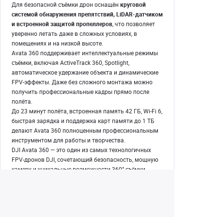
Для безопасной съёмки дрон оснащён
круговой
системой обнаружения препятствий, LiDAR-датчиком
и встроенной защитой пропеллеров
, что позволяет
уверенно летать даже в сложных условиях, в
помещениях и на низкой высоте.
Avata 360 поддерживает интеллектуальные режимы
съёмки, включая ActiveTrack 360, Spotlight,
автоматическое удержание объекта и динамические
FPV-эффекты. Даже без сложного монтажа можно
получить профессиональные кадры прямо после
полёта.
До 23 минут полёта, встроенная память 42 ГБ, Wi-Fi 6,
быстрая зарядка и поддержка карт памяти до 1 ТБ
делают Avata 360 полноценным профессиональным
инструментом для работы и творчества.
DJI Avata 360 — это один из самых технологичных
FPV-дронов DJI, сочетающий безопасность, мощную
камеру и уникальные возможности 360°-съёмки.
Есть вопросы по дронам?
Напишите нам в ТГ