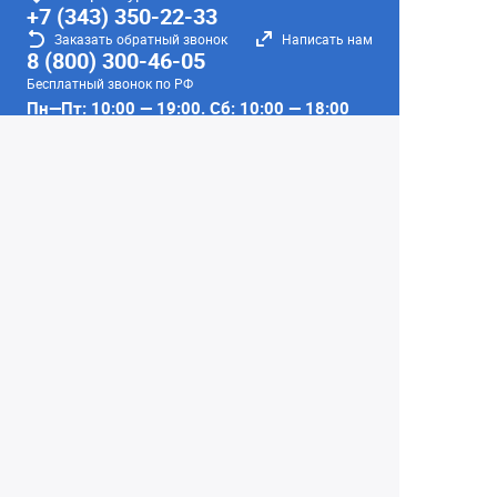
+7 (343) 350-22-33
Заказать обратный звонок
Написать нам
8 (800) 300-46-05
Бесплатный звонок по РФ
Пн—Пт: 10:00 — 19:00. Сб: 10:00 — 18:00
Вс: ВЫХОДНОЙ!
г. Екатеринбург, ул. Первомайская, 56
Любое несоответствие информации о продукте на
сайте с фактом - лишь досадное недоразумение,
звоните - уточняйте у менеджеров.
Вся информация на сайте носит справочный
характер и не является публичной офертой,
определяемой положениями Статьи 437
Гражданского кодекса Российской Федерации.
© 2004–2026 Сеть Фотомагазинов
«Интеллект-фото»