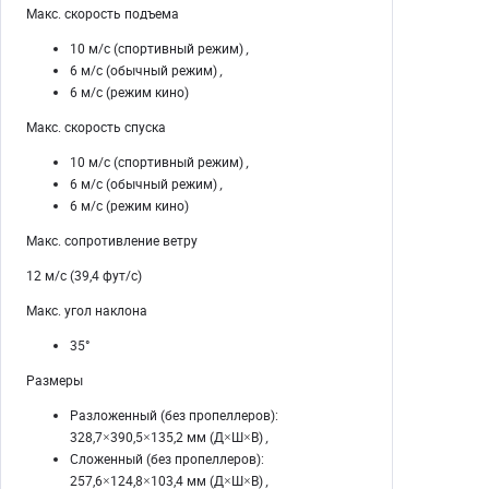
Макс. скорость подъема
10 м/с (спортивный режим)
,
6 м/с (обычный режим)
,
6 м/с (режим кино)
Макс. скорость спуска
10 м/с (спортивный режим)
,
6 м/с (обычный режим)
,
6 м/с (режим кино)
Макс. сопротивление ветру
12 м/с (39,4 фут/с)
Макс. угол наклона
35°
Размеры
Разложенный (без пропеллеров):
328,7×390,5×135,2 мм (Д×Ш×В)
,
Сложенный (без пропеллеров):
257,6×124,8×103,4 мм (Д×Ш×В)
,