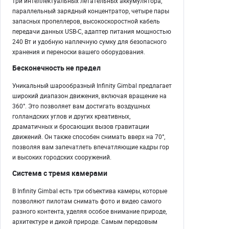
три интеллектуальных летательных аккумулятора,
параллельный зарядный концентратор, четыре пары
запасных пропеллеров, высокоскоростной кабель
передачи данных USB-C, адаптер питания мощностью
240 Вт и удобную наплечную сумку для безопасного
хранения и переноски вашего оборудования.
Бесконечность не предел
Уникальный шарообразный Infinity Gimbal предлагает
широкий диапазон движения, включая вращение на
360°. Это позволяет вам достигать воздушных
голландских углов и других креативных,
драматичных и бросающих вызов гравитации
движений. Он также способен снимать вверх на 70°,
позволяя вам запечатлеть впечатляющие кадры гор
и высоких городских сооружений.
Система с тремя камерами
В Infinity Gimbal есть три объектива камеры, которые
позволяют пилотам снимать фото и видео самого
разного контента, уделяя особое внимание природе,
архитектуре и дикой природе. Самым передовым