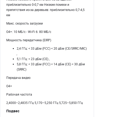
приблизительно 0-0,7 км Низкие помехи и
препятствия из-за деревьев: приблизительно 0,7-4,5
км
Макс. скорость загрузки
O4+: 10 МБ/с - Wi-Fi 6: 80 МБ/с
Мощность передатчика (EIRP)
2,4 ГГц: < 33 дБм (FCC) < 20 дБм (CE/SRRC/MIC)
,
5,1 ГГц: < 23 дБм (CE)
,
5,8 ГГц: < 33 дБм (FCC) < 14 дБм (CE) < 30 дБм
(SRRC)
Передача видео
О4+
Рабочая частота
2,4000–2,4835 ГГц 5,170–5,250 ГГц 5,725–5,850 ГГц
Подвес