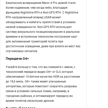
Безопасное возвращение Mavic 4 Pro домой стало
более надежным, чем когда-либо, благодаря
функциям Nighttime RTH и Non-GPS RTH. С Nighttime
RTH направленный вперед LiDAR может
обнаруживать и избегать препятствий в условиях
низкой освещенности. Non-GPS RTH использует
систему визуального позиционирования в реальном
времени и встроенные технологии построения карт
для запоминания траекторий полета при
достаточном освещении, даже при взлете из мест без
спутниковых сигналов.
Передача O4+
Узнайте больше о том, что вы снимаете с земли, с
технологией передачи видео O4+ от DJI, которая
обеспечивает 10-битное качество HDR на расстоянии
до 18,6 миль. O4+ также имеет улучшенные
алгоритмы, которые помогают сократить разрывы
связи в условиях сильных помех, например, в
городских районах, и оптимизирует передачу во
время полетов нескольких дронов.