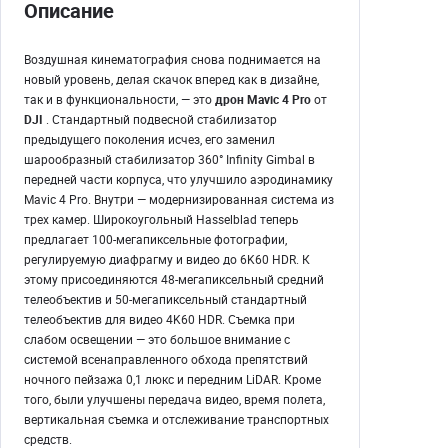
Описание
Воздушная кинематография снова поднимается на
новый уровень, делая скачок вперед как в дизайне,
так и в функциональности, — это
дрон Mavic 4 Pro
от
DJI
. Стандартный подвесной стабилизатор
предыдущего поколения исчез, его заменил
шарообразный стабилизатор 360° Infinity Gimbal в
передней части корпуса, что улучшило аэродинамику
Mavic 4 Pro. Внутри — модернизированная система из
трех камер. Широкоугольный Hasselblad теперь
предлагает 100-мегапиксельные фотографии,
регулируемую диафрагму и видео до 6K60 HDR. К
этому присоединяются 48-мегапиксельный средний
телеобъектив и 50-мегапиксельный стандартный
телеобъектив для видео 4K60 HDR. Съемка при
слабом освещении — это большое внимание с
системой всенаправленного обхода препятствий
ночного пейзажа 0,1 люкс и передним LiDAR. Кроме
того, были улучшены передача видео, время полета,
вертикальная съемка и отслеживание транспортных
средств.