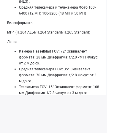
(HLG)
,
Средняя телекамера и телекамера Фото 100-
6400 (12 МП) 100-3200 (48 МП и 50 МП)
Видеоформаты
MP4 (H.264 ALL-I/H.264 Standard/H.265 Standard)
Линза
Камера Hasselblad FOV: 72° Эквивалент
формата: 28 мм Диафрагма: f/2.0 - f/11 Фокус:
от 2 м до ∞
,
Средняя телекамера FOV: 35° Эквивалент
формата: 70 мм Диафрагма: f/2.8 Фокус: от 3
м до ∞
,
Телекамера FOV: 15° Эквивалент формата: 168
мм Диафрагма: f/2.8 Фокус: от 3 м до ∞
Макс. битрейт видео
Битрейт H.264 ALL-I: 1200 Мбит/с
,
Стандартный битрейт H.264: 90 Мбит/с
,
Стандартный битрейт H.265: 180 Мбит/с
Макс. разрешение изображения