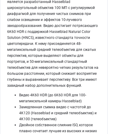
является разработанный Hasselblad
широкоугольный объектив 100 МП с регулируемой
диафрагмой для получения чистых снимков при
слабом освещении и эффектов 10-лучевого
звездообразования. Видео достигает потрясающего
6K60 HDR с поддержкой Hasselblad Natural Color
Solution (HNCS), известного стандарта точности
цветопередачи. К нему присоединяется 48-
мегапиксельный средний телеобъектив для сжатых
перспектив, которые выделяют объекты для
портретов, и 50-мегапиксельный стандартный
телеобъектив для невероятно четких результатов на
большом расстоянии, который снижает восприятие
глубины и выравнивает перспективу. Все три имеют
завидный набор дополнительных функций.
Видео 4K60 HDR (до 6K60 HDR для 100-
мегапиксельной камеры Hasselblad)
Замедленная съемка видео с частотой до
4K120 (Hasselblad и средний телеобъектив) и
4K100 (телеобъектив)
Двойное собственное слияние ISO, которое
плавно сочетает лучшее из высоких и низких