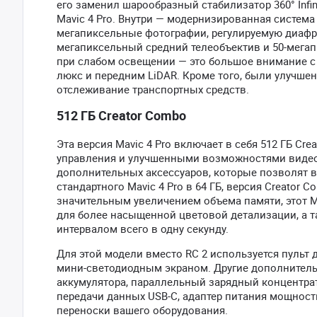
его заменил шарообразный стабилизатор 360° Infin
Mavic 4 Pro. Внутри — модернизированная система 
мегапиксельные фотографии, регулируемую диафра
мегапиксельный средний телеобъектив и 50-мега
при слабом освещении — это большое внимание с 
люкс и передним LiDAR. Кроме того, были улучшен
отслеживание транспортных средств.
512 ГБ Creator Combo
Эта версия Mavic 4 Pro включает в себя 512 ГБ C
управления и улучшенными возможностями видеос
дополнительных аксессуаров, которые позволят в
стандартного Mavic 4 Pro в 64 ГБ, версия Creator
значительным увеличением объема памяти, этот Mav
для более насыщенной цветовой детализации, а 
интервалом всего в одну секунду.
Для этой модели вместо RC 2 используется пульт
мини-светодиодным экраном. Другие дополнитель
аккумулятора, параллельный зарядный концентра
передачи данных USB-C, адаптер питания мощност
переноски вашего оборудования.