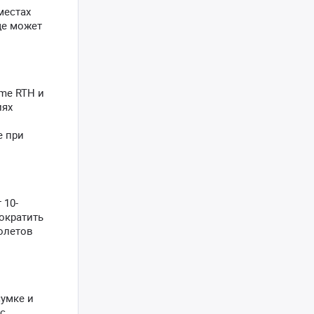
местах
ще может
ime RTH и
иях
е при
 10-
ократить
полетов
сумке и
 с