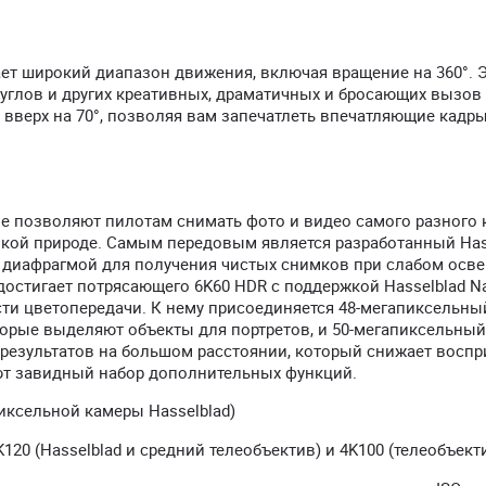
ает широкий диапазон движения, включая вращение на 360°. 
углов и других креативных, драматичных и бросающих вызов
вверх на 70°, позволяя вам запечатлеть впечатляющие кадры
орые позволяют пилотам снимать фото и видео самого разного 
дикой природе. Самым передовым является разработанный Has
 диафрагмой для получения чистых снимков при слабом осв
остигает потрясающего 6K60 HDR с поддержкой Hasselblad Na
ности цветопередачи. К нему присоединяется 48-мегапиксельны
торые выделяют объекты для портретов, и 50-мегапиксельный
 результатов на большом расстоянии, который снижает воспр
еют завидный набор дополнительных функций.
иксельной камеры Hasselblad)
120 (Hasselblad и средний телеобъектив) и 4K100 (телеобъект