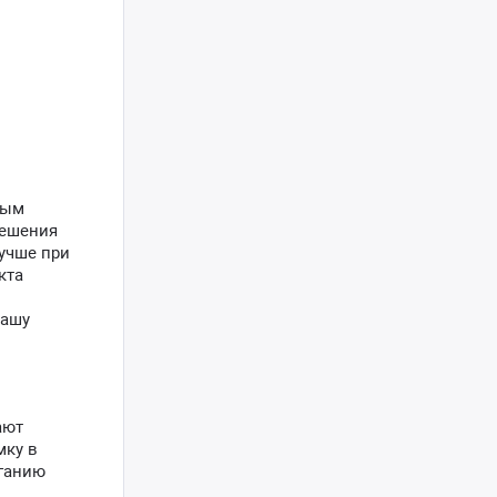
мым
решения
учше при
кта
вашу
ают
мку в
еганию