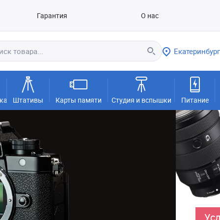
Гарантия
О нас
Екатеринбург
ка
Штативы
Карты памяти
Студия и вспышки
Питание
Усл