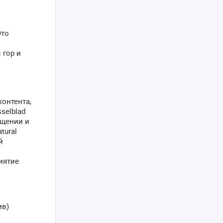
Это
 гор и
контента,
selblad
ещении и
tural
й
иятие
ив)