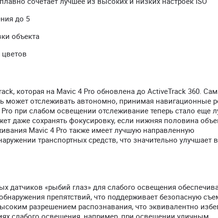
плавно сочетает лучшее из высоких и низких настроек ISO
ния до 5
ки объекта
 цветов
k, которая на Mavic 4 Pro обновлена ​​до ActiveTrack 360. Са
ерь может отслеживать автономно, принимая навигационные 
 Pro при слабом освещении отслеживание теперь стало еще л
жет даже сохранять фокусировку, если нижняя половина объе
живания Mavic 4 Pro также имеет лучшую направленную
наружении транспортных средств, что значительно улучшает 
х датчиков «рыбий глаз» для слабого освещения обеспечив
 обнаружения препятствий, что поддерживает безопасную съе
ысоким разрешением распознавания, что эквивалентно изб
виях слабого освещения, например, при освещении уличным