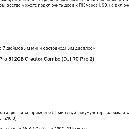
, вы всегда можете подключить дрон к ПК через USB, не включа
2 с 7-дюймовым мини-светодиодным дисплеем
ro 512GB Creator Combo (DJI RC Pro 2)
лятор заряжается примерно 51 минуту, 3 аккумулятора заряжают
0–240 В)
,
 зарядки 65 Вт) От 0% до 100%: 115 минут
,