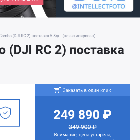
 Combo (DJI RC 2) поставка 5-8дн. (не активирован)
 (DJI RC 2) поставка
Заказать в один клик
249 890 ₽
349 900 ₽
Внимание, цена устарела,