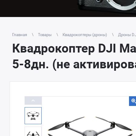
Главная
Товары
Квадрокоптеры (дроны)
Дроны DJ
Квадрокоптер DJI Mav
5-8дн. (не активиров