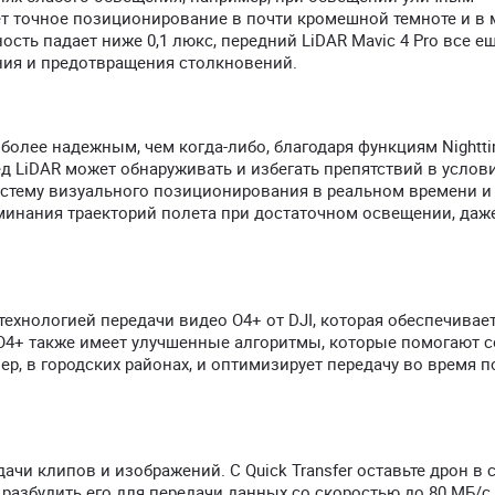
т точное позиционирование в почти кромешной темноте и в 
ть падает ниже 0,1 люкс, передний LiDAR Mavic 4 Pro все е
ния и предотвращения столкновений.
более надежным, чем когда-либо, благодаря функциям Nightt
д LiDAR может обнаруживать и избегать препятствий в услов
истему визуального позиционирования в реальном времени и
минания траекторий полета при достаточном освещении, даж
 технологией передачи видео O4+ от DJI, которая обеспечивает
. O4+ также имеет улучшенные алгоритмы, которые помогают с
р, в городских районах, и оптимизирует передачу во время 
ачи клипов и изображений. С Quick Transfer оставьте дрон в 
 разбудить его для передачи данных со скоростью до 80 МБ/с