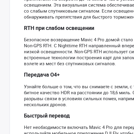
освещением. Эта визуальная система обеспечивае
со слабым спутниковым сигналом. Если освещеннос
обнаруживать препятствия для быстрого торможе
RTH при слабом освещении
Безопасное возвращение Mavic 4 Pro домой стало 
Non-GPS RTH. С Nighttime RTH направленный впере
низкой освещенности. Non-GPS RTH использует с
встроенные технологии построения карт для запо
взлете из мест без спутниковых сигналов.
Передача O4+
Узнайте больше о том, что вы снимаете с земли, с
битное качество HDR на расстоянии до 18,6 миль
разрывы связи в условиях сильных помех, наприме
нескольких дронов.
Быстрый перевод
Нет необходимости включать Mavic 4 Pro для перед
используйте мобильное приложение DJI Fly, чтобы