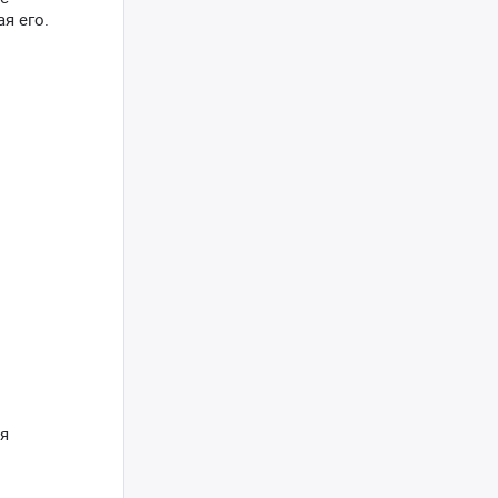
я его.
ся