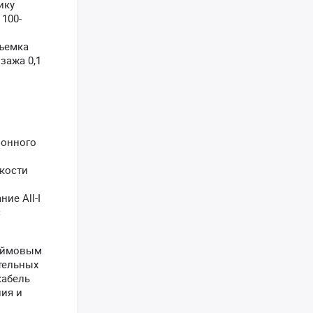
ику
 100-
Съемка
зажа 0,1
ионного
мкости
ие All-I
с
дюймовым
тельных
кабель
ния и