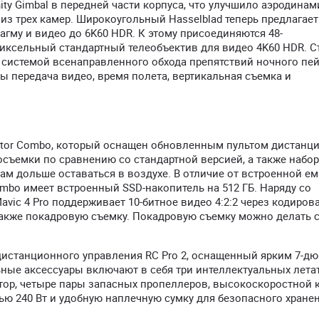
ity Gimbal в передней части корпуса, что улучшило аэродинам
из трех камер. Широкоугольный Hasselblad теперь предлагает
гму и видео до 6K60 HDR. К этому присоединяются 48-
пиксельный стандартный телеобъектив для видео 4K60 HDR. 
системой всенаправленного обхода препятствий ночного пей
ы передача видео, время полета, вертикальная съемка и
reator Combo, который оснащен обновленным пультом дистанц
ъемки по сравнению со стандартной версией, а также набор
ам дольше оставаться в воздухе. В отличие от встроенной е
 Combo имеет встроенный SSD-накопитель на 512 ГБ. Наряду со
ic 4 Pro поддерживает 10-битное видео 4:2:2 через кодирован
также покадровую съемку. Покадровую съемку можно делать 
 дистанционного управления RC Pro 2, оснащенный ярким 7-
ные аксессуары включают в себя три интеллектуальных лета
тор, четыре пары запасных пропеллеров, высокоскоростной 
ью 240 Вт и удобную наплечную сумку для безопасного хране