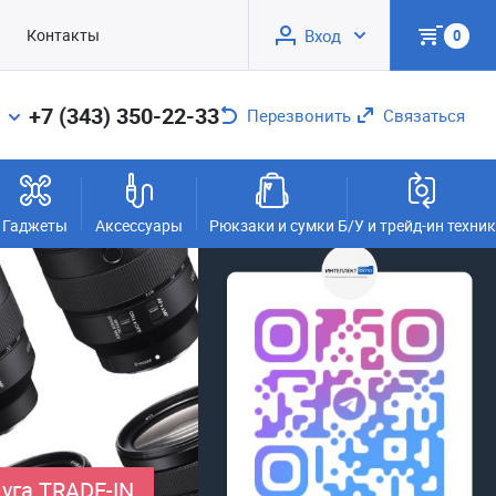
Контакты
Вход
0
+7 (343) 350-22-33
Перезвонить
Связаться
Гаджеты
Аксессуары
Рюкзаки и сумки
Б/У и трейд-ин техни
уга TRADE-IN