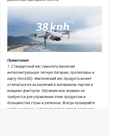
Примечания:
1. Стандартный вес самолета (включая
интеллектуальную летную батарею, пропеллеры и
карту microSD). Фактический вес продукта может
отличаться из-за различий в материалах партии и
внешних факторов. Обучение или экзамен не
требуются для управления этим продуктом в
большинстве стран и регионов. Всегда проверяйте
местные законы и правила перед использованием.
2. Соответствует требованиям FCC и протестирован
на открытом воздухе без помех.
3. Время полета измеряется в контролируемой
тестовой среде. Конкретные условия испытаний