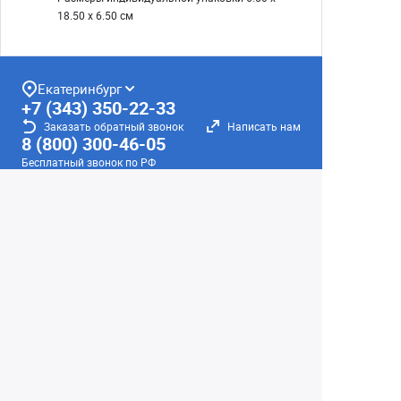
18.50 x 6.50 см
Екатеринбург
+7 (343) 350-22-33
Заказать обратный звонок
Написать нам
8 (800) 300-46-05
Бесплатный звонок по РФ
Пн—Пт: 10:00 — 19:00. Сб: 10:00 — 18:00
Вс: ВЫХОДНОЙ!
г. Екатеринбург, ул. Первомайская, 56
Любое несоответствие информации о продукте на
сайте с фактом - лишь досадное недоразумение,
звоните - уточняйте у менеджеров.
Вся информация на сайте носит справочный