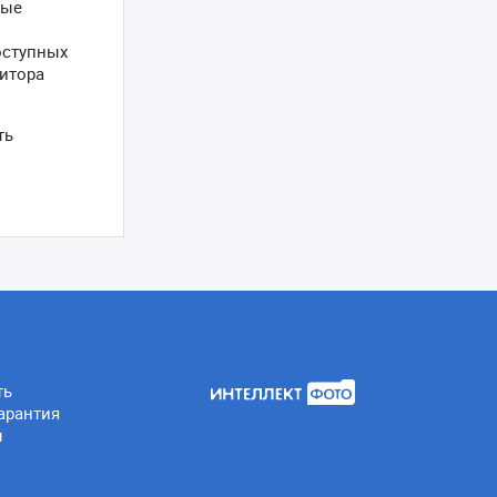
вые
оступных
итора
ть
ть
арантия
ы