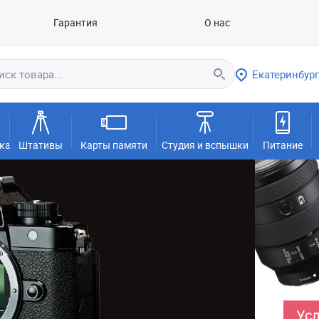
Гарантия
О нас
Екатеринбург
ка
Штативы
Карты памяти
Студия и вспышки
Питание
Усл