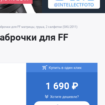
брочки для FF матрицы, груша, 2 салфетки (SKU.2011)
аброчки для FF
Купить в один клик
1 690 ₽
Хотите дешевле?