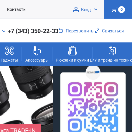
Контакты
Вход
0
+7 (343) 350-22-33
Перезвонить
Связаться
Гаджеты
Аксессуары
Рюкзаки и сумки
Б/У и трейд-ин техни
уга TRADE-IN