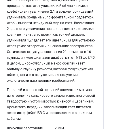
пространствах, этот уникальный объектив имеет
коэффициент увеличения 2:1 и водонепроницаемый
удлинитель зонда на 90° с фронтальной подсветкой,
чтобы вывести невидимый мир на свет. Возможность
2-кратного увеличения позволяет делать детальные
крупные планы, в то время как тонкий диаметр
удлинителя 1,2" делает его идеальным для установки
через узкие отверстия и в небольшие пространства.
Оптическая структура состоит из 21 элемента в 16
группах и имеет диапазон диафрагмы от f/13 до f/40.
В целом, широкоугольный макро обеспечивает
большую глубину резкости, которая фокусирует как
объект, так и его окружение для получения
экологически насыщенных изображений.
Прочный и защитный передний элемент объектива
изготовлен из сапфирового стекла, известного своей
твердостью и устойчивостью к износу и царапинам.
Кроме того, передний заполняющий свет питается
через интерфейс USB-C и поставляется с зарядным
кабелем.
Фокусное расстояние
28мм