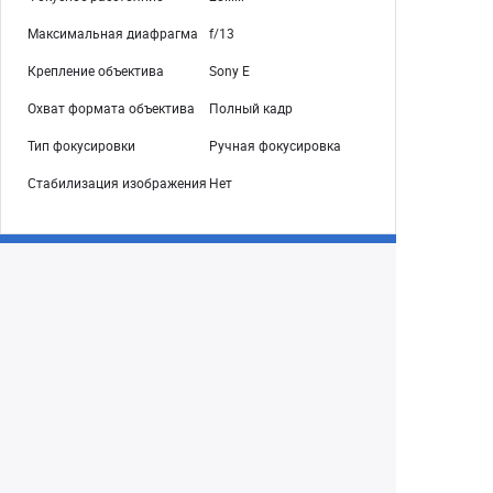
Максимальная диафрагма
f/13
Крепление объектива
Sony E
Охват формата объектива
Полный кадр
Тип фокусировки
Ручная фокусировка
Стабилизация изображения
Нет
Екатеринбург
+7 (343) 350-22-33
Заказать обратный звонок
Написать нам
8 (800) 300-46-05
Бесплатный звонок по РФ
Пн—Пт: 10:00 — 19:00. Сб: 10:00 — 18:00
Вс: ВЫХОДНОЙ!
г. Екатеринбург, ул. Первомайская, 56