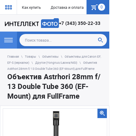
0
Как купить
Доставка и оплата
Гарантия
+7 (343) 350-22-33
Главная
Товары
Объективы
Объективы для Canon EF,
EF-S (зеркалки)
Другое (Yongnuo/Laowa/NiSi)
Объектив
Astrhori 28mm f/ 13 Double Tube 360 (EF-Mount) для FullFrame
Объектив Astrhori 28mm f/
13 Double Tube 360 (EF-
Mount) для FullFrame