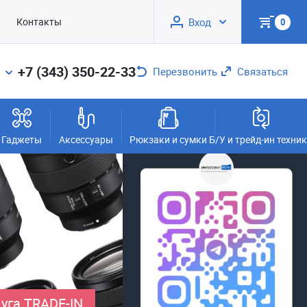
Контакты
Вход
0
+7 (343) 350-22-33
Перезвонить
Связаться
Гаджеты
Аксессуары
Рюкзаки и сумки
Б/У и трейд-ин техни
уга TRADE-IN