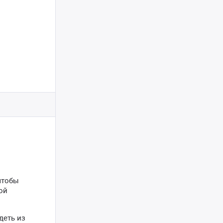
чтобы
ой
деть из