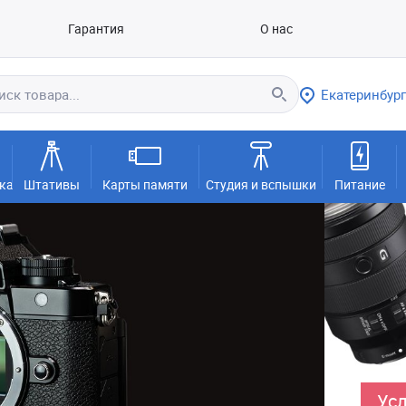
Гарантия
О нас
Екатеринбург
ка
Штативы
Карты памяти
Студия и вспышки
Питание
Усл