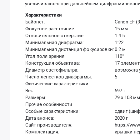
увеличиваются при дальнейшем диафрагмировани
Характеристики
Байонет:
Canon EF (
Фокусное расстояние:
15 мм
Относительное отверстие:
1:4.5
Минимальная диафрагма:
1:22
Минимальная дистанция фокусировки:
0.2 м
Угол поля зрения:
110°
Конструкция объектива:
17 элемент
Диаметр светофильтра:
возможна 
Число лепестков диафрагмы:
5
Физические характеристики
Вес:
597 г
Размеры:
79 х 103 мм
Прочие особенности
Особые характеристики:
сдвиг (шиф
Дата анонса:
2020 г
Сайт производителя:
https://www
Комплектация:
крышки пе