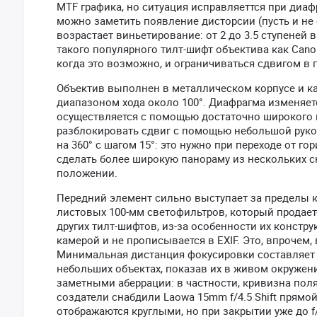
MTF графика, но ситуация исправляеттся при диаф
можно заметить появление дисторсии (пусть и не
возрастает виньетирование: от 2 до 3.5 ступеней в
такого популярного тилт-шифт объектива как Cano
когда это возможно, и ограничиваться сдвигом в п
Объектив выполнен в металлическом корпусе и к
диапазоном хода около 100°. Диафрагма изменяет
осуществляется с помощью достаточно широкого к
разблокировать сдвиг с помощью небольшой руко
на 360° с шагом 15°: это нужно при переходе от г
сделать более широкую панораму из нескольких 
положении.
Передний элемент сильно выступает за пределы 
листовых 100-мм светофильтров, который продается
других тилт-шифтов, из-за особенности их констр
камерой и не прописывается в EXIF. Это, впрочем,
Минимальная дистанция фокусировки составляет в
небольших объектах, показав их в живом окружен
заметными аберрации: в частности, кривизна поля
создатели снабдили Laowa 15mm f/4.5 Shift прям
отображаются круглыми, но при закрытии уже до 