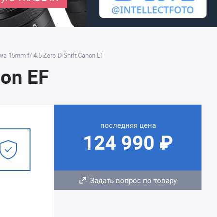
a 15mm f/ 4.5 Zero-D Shift Canon EF
non EF
последняя цена
124 990 ₽
Задать вопрос по товару