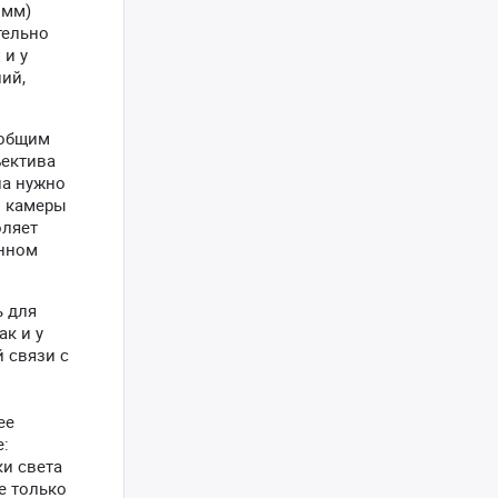
 мм)
тельно
 и у
ий,
 общим
ъектива
ла нужно
о камеры
оляет
енном
ь для
ак и у
 связи с
ее
е:
ки света
е только