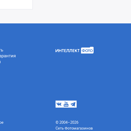
ть
арантия
ы
ое
© 2004–2026
Сеть Фотомагазинов