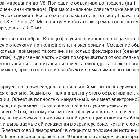
рагмировании до f/8. При сдвиге объектива до предела (на 11
 очень значительное). При максимальном сдвиге также значи
 углах снимков. Все это можно заметить не только у Laowa, но
n TS-E 17mm f/4. Мы советуем избегать экстремальных значен
ределах +/- 8-9 мм.
ачественно собран. Кольцо фокусировки плавно вращается с
ся с отсечками по полной ступени экспозиции. Смещение об
ольца , примерно такого же, как кольцо фокусировки (снача
ятки). Сдвигаемая часть может поворачиваться относительн
оризонтальной к вертикальной ориентации кадра, а также позв
снимков, просто поворачивая объектив в максимально смещ
корпуса, но Laowa создала специальный магнитный держател
 отдельно. Защиты от пыли и влаги у этого объектива нет, к
укции. Объектив полностью мануальный, не имеет электронной
 вряд ли усложнит фокусировку при его глубине резкости.
сего 20 см, поэтому вы сможете сфокусироваться на очень
ии, но при съемке на минимальной дистанции становятся бол
, и вызываемые ей искажения в характере боке. Кстати о бок
ой 5-лепестковой диафрагмой: в открытом положении источни
f/5.6 появляются выраженные 10-конечные звездочки, которы