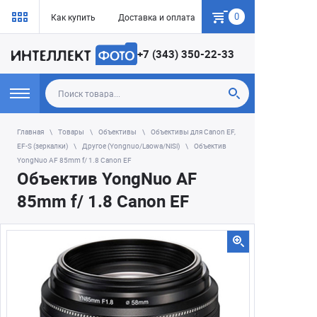
0
Как купить
Доставка и оплата
Гарантия
+7 (343) 350-22-33
Главная
Товары
Объективы
Объективы для Canon EF,
EF-S (зеркалки)
Другое (Yongnuo/Laowa/NiSi)
Объектив
YongNuo AF 85mm f/ 1.8 Canon EF
Объектив YongNuo AF
85mm f/ 1.8 Canon EF