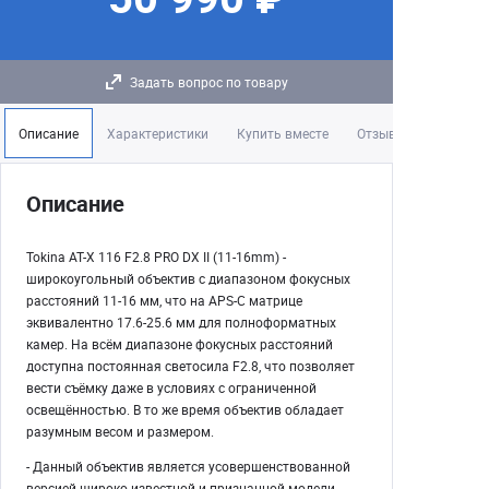
Задать вопрос по товару
Описание
Характеристики
Купить вместе
Отзывы
Описание
Tokina AT-X 116 F2.8 PRO DX II (11-16mm) -
широкоугольный объектив с диапазоном фокусных
расстояний 11-16 мм, что на APS-C матрице
эквивалентно 17.6-25.6 мм для полноформатных
камер. На всём диапазоне фокусных расстояний
доступна постоянная светосила F2.8, что позволяет
вести съёмку даже в условиях с ограниченной
освещённостью. В то же время объектив обладает
разумным весом и размером.
- Данный объектив является усовершенствованной
версией широко известной и признанной модели