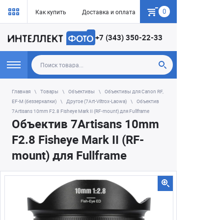
0
Как купить
Доставка и оплата
Гарантия
+7 (343) 350-22-33
Главная
Товары
Объективы
Объективы для Canon RF,
EF-M (беззеркалки)
Другое (7Art-Viltrox-Laowa)
Объектив
7Artisans 10mm F2.8 Fisheye Mark II (RF-mount) для Fullframe
Объектив 7Artisans 10mm
F2.8 Fisheye Mark II (RF-
mount) для Fullframe