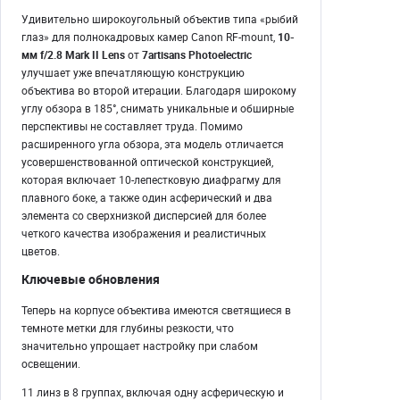
Удивительно широкоугольный объектив типа «рыбий
глаз» для полнокадровых камер Canon RF-mount,
10-
мм f/2.8 Mark II Lens
от
7artisans Photoelectric
улучшает уже впечатляющую конструкцию
объектива во второй итерации. Благодаря широкому
углу обзора в 185°, снимать уникальные и обширные
перспективы не составляет труда. Помимо
расширенного угла обзора, эта модель отличается
усовершенствованной оптической конструкцией,
которая включает 10-лепестковую диафрагму для
плавного боке, а также один асферический и два
элемента со сверхнизкой дисперсией для более
четкого качества изображения и реалистичных
цветов.
Ключевые обновления
Теперь на корпусе объектива имеются светящиеся в
темноте метки для глубины резкости, что
значительно упрощает настройку при слабом
освещении.
11 линз в 8 группах, включая одну асферическую и