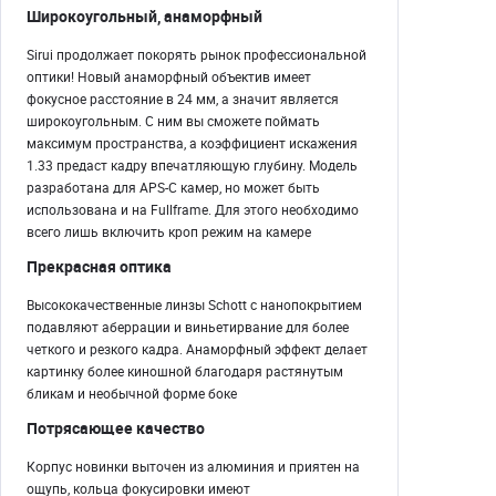
Широкоугольный, анаморфный
Sirui продолжает покорять рынок профессиональной
оптики! Новый анаморфный объектив имеет
фокусное расстояние в 24 мм, а значит является
широкоугольным. С ним вы сможете поймать
максимум пространства, а коэффициент искажения
1.33 предаст кадру впечатляющую глубину. Модель
разработана для APS-C камер, но может быть
использована и на Fullframe. Для этого необходимо
всего лишь включить кроп режим на камере
Прекрасная оптика
Высококачественные линзы Schott с нанопокрытием
подавляют аберрации и виньетирвание для более
четкого и резкого кадра. Анаморфный эффект делает
картинку более киношной благодаря растянутым
бликам и необычной форме боке
Потрясающее качество
Корпус новинки выточен из алюминия и приятен на
ощупь, кольца фокусировки имеют