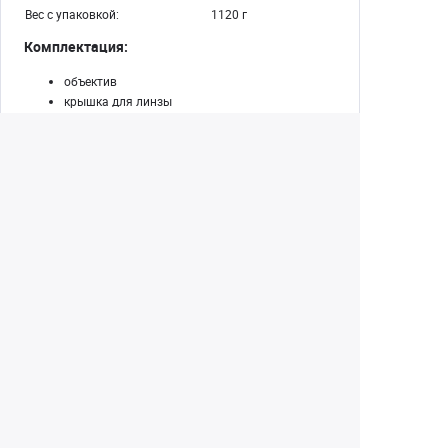
Вес с упаковкой:
1120 г
Комплектация:
объектив
крышка для линзы
крышка для байонета
чехол
Екатеринбург
+7 (343) 350-22-33
Заказать обратный звонок
Написать нам
8 (800) 300-46-05
Бесплатный звонок по РФ
Пн—Пт: 10:00 — 19:00. Сб: 10:00 — 18:00
Вс: ВЫХОДНОЙ!
г. Екатеринбург, ул. Первомайская, 56