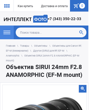
0
Как купить
Доставка и оплата
Гарантия
+7 (343) 350-22-33
Главная
Товары
Объективы
Объективы для Canon RF,
EF-M (беззеркалки)
Другое (SIRUI) для RF/EF-M
Anamorphic
Объектив SIRUI 24mm F2.8 ANAMORPHIC (EF-M
mount)
Объектив SIRUI 24mm F2.8
ANAMORPHIC (EF-M mount)