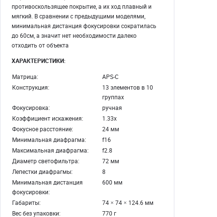
противоскользящее покрытие, а их ход плавный и
мягкий. В сравнении с предыдущими моделями,
минимальная дистанция фокусировки сократилась
до 60см, а значит нет необходимости далеко
отходить от объекта
ХАРАКТЕРИСТИКИ:
Матрица:
APS-C
Конструкция:
13 элементов в 10
группах
Фокусировка:
ручная
Коэффициент искажения:
1.33x
Фокусное расстояние:
24 мм
Минимальная диафрагма:
f16
Максимальная диафрагма:
f2.8
Диаметр светофильтра:
72 мм
Лепестки диафрагмы:
8
Минимальная дистанция
600 мм
фокусировки:
Габариты:
74 × 74 × 124.6 мм
Вес без упаковки:
770 г