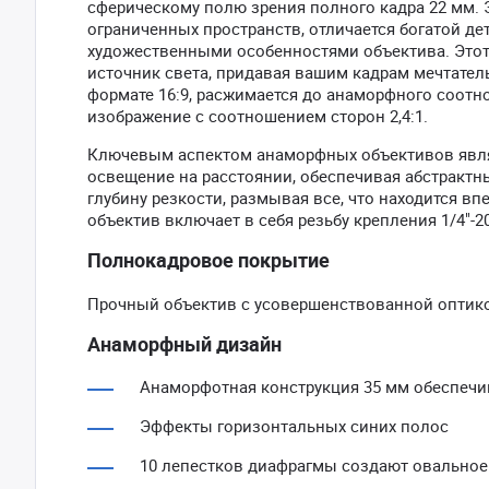
сферическому полю зрения полного кадра 22 мм. Э
ограниченных пространств, отличается богатой д
художественными особенностями объектива. Этот
источник света, придавая вашим кадрам мечтатель
формате 16:9, расжимается до анаморфного соотнош
изображение с соотношением сторон 2,4:1.
Ключевым аспектом анаморфных объективов являе
освещение на расстоянии, обеспечивая абстрактн
глубину резкости, размывая все, что находится 
объектив включает в себя резьбу крепления 1/4"-
Полнокадровое покрытие
Прочный объектив с усовершенствованной оптик
Анаморфный дизайн
Анаморфотная конструкция 35 мм обеспечив
Эффекты горизонтальных синих полос
10 лепестков диафрагмы создают овальное