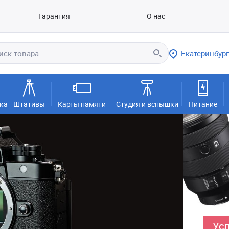
Гарантия
О нас
Екатеринбург
ка
Штативы
Карты памяти
Студия и вспышки
Питание
Усл