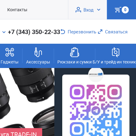
Контакты
Вход
0
+7 (343) 350-22-33
Перезвонить
Связаться
Гаджеты
Аксессуары
Рюкзаки и сумки
Б/У и трейд-ин техни
уга TRADE-IN