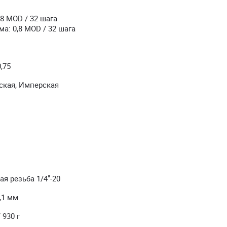
,8 MOD / 32 шага
а: 0,8 MOD / 32 шага
,75
ская, Имперская
я резьба 1/4"-20
1,1 мм
 930 г