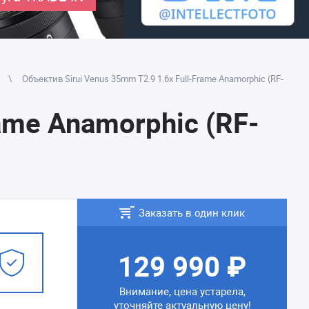
Объектив Sirui Venus 35mm T2.9 1.6x Full-Frame Anamorphic (RF-
ame Anamorphic (RF-
Заказать в один клик
129 990 ₽
Внимание, цена устарела,
уточняйте актуальную цену!