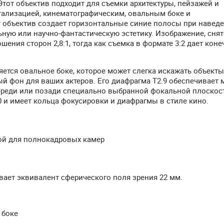
тот объектив подходит для съемки архитектуры, пейзажей и
етализацией, кинематографическим, овальным боке и
 объектив создает горизонтальные синие полосы при наведе
ную или научно-фантастическую эстетику. Изображение, снят
ения сторон 2,8:1, тогда как съемка в формате 3:2 дает коне
тся овальное боке, которое может слегка искажать объекты
ый фон для ваших актеров. Его диафрагма T2.9 обеспечивает
впереди или позади специально выбранной фокальной плоскост
20 и имеет кольца фокусировки и диафрагмы в стиле кино.
ой для полнокадровых камер
ает эквивалент сферического поля зрения 22 мм.
 боке