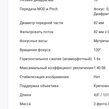
Передача MOD и Pitch
Фокус: 0
Диафрагм
Диаметр передней части
82 мм
Фильтровать поток
82 мм х 0
Фокусные весы
Метриче
Вращение фокуса
120°
Горизонтальное сжатие (анаморфотный)
1.6x
Максимальный коэффициент увеличения
1:40.08
Стабилизация изображения
Нет
Поддержка объектива
Крепежна
Длина
4,8" / 12
Масса
2 фунта /