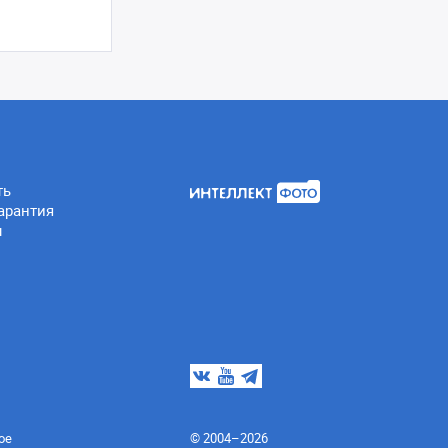
ть
арантия
ы
ое
© 2004–2026