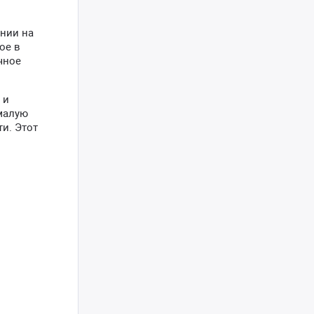
нии на
ое в
чное
 и
 малую
и. Этот