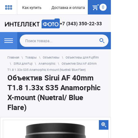
0
Как купить
Доставка и оплата
Гарантия
+7 (343) 350-22-33
Главная
Товары
Объективы
Объективы для Fujifilm
SIRUI для Fuji
Anamorphic
Объектив Sirui AF 40mm
T1.8 1.33x S35 Anamorphic X-mount (Nuetral/ Blue Flare)
Объектив Sirui AF 40mm
T1.8 1.33x S35 Anamorphic
X-mount (Nuetral/ Blue
Flare)