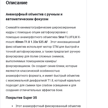
Описание
Анаморфный объектив с ручным и
автоматическим фокусом
Снимайте кинематографические широкоэкранные
кадры с помощью опции автофокусировки с
помощью анаморфотного объектива
Sirui
FUJIFILM X-
mount
40mm T1.8 1.33x S35 AF
. Этот инновационный
фикс-объектив использует мотор STM для быстрой и
точной автофокусировки, а также предлагает ручную
фокусировку для более сложных снимков,
выполняемых помощником камеры/
фокусировщиком. Он создает синие блики, которые
являются классической особенностью
анаморфотного формата, и имеет быстрый объектив
с максимальной диафрагмой T1.8, который идеально
подходит для съемки при слабом освещении и для
создания отличительных эффектов боке.
Покрытие Super 35
Этот анаморфотный фиксированный объектив