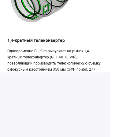
1,4-кратный телеконвертер
Одновременно Fujifilm выпускает на рынок 1,4-
кратный телеконвертер (GF1.4X TC WR),
позволяющий производить телескопическую съемку
с фокусным расстоянием 350 мм (ЭФР прибл. 277
мм) с тем же великолепным качеством снимков.
Максимальная диафрагма уменьшается на одну
ступень. Так как и объектив, и телеконвертер
отличаются высоким качеством, при установке
телеконвертера показатели резкости остаются
практически неизменными.