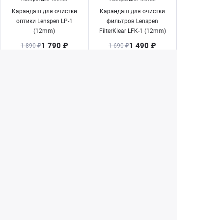
Карандаш для очистки
Карандаш для очистки
оптики Lenspen LP-1
фильтров Lenspen
(12mm)
FilterKlear LFK-1 (12mm)
1 790 ₽
1 490 ₽
1 890 ₽
1 690 ₽
Нет в наличии
Нет в наличии
Екатеринбург
+7 (343) 350-22-33
Заказать обратный звонок
Написать нам
8 (800) 300-46-05
Бесплатный звонок по РФ
Пн—Пт: 10:00 — 19:00. Сб: 10:00 — 18:00
Вс: ВЫХОДНОЙ!
г. Екатеринбург, ул. Первомайская, 56