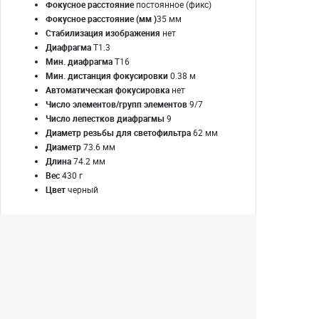
Фокусное расстояние
постоянное (фикс)
Фокусное расстояние (мм )
35 мм
Стабилизация изображения
нет
Диафрагма
T1.3
Мин. диафрагма
T16
Мин. дистанция фокусировки
0.38 м
Автоматическая фокусировка
нет
Число элементов/групп элементов
9/7
Число лепестков диафрагмы
9
Диаметр резьбы для светофильтра
62 мм
Диаметр
73.6 мм
Длина
74.2 мм
Вес
430 г
Цвет
черный
Екатеринбург
+7 (343) 350-22-33
Заказать обратный звонок
Написать нам
8 (800) 300-46-05
Бесплатный звонок по РФ