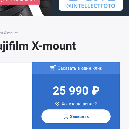
lm X-mount
jifilm X-mount
Заказать в один клик
25 990 ₽
Хотите дешевле?
Заказать