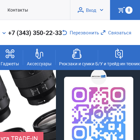
Контакты
Вход
0
+7 (343) 350-22-33
Перезвонить
Связаться
Гаджеты
Аксессуары
Рюкзаки и сумки
Б/У и трейд-ин техни
уга TRADE-IN