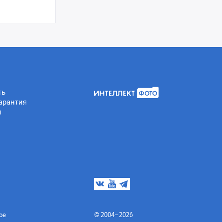
ть
арантия
ы
ое
© 2004–2026