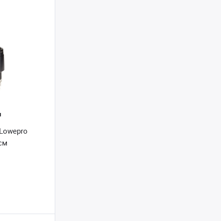
и
 Lowepro
см
и