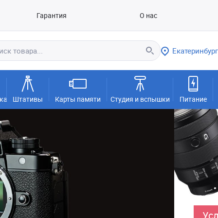
Гарантия
О нас
Екатеринбург
ка
Штативы
Карты памяти
Студия и вспышки
Питание
Усл