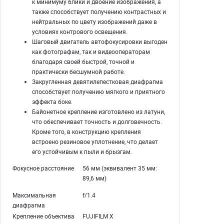
к минимуму блики и двоение изображения, а
также способствует получению контрастных и
нейтральных по цвету изображений даже в
условиях контрового освещения.
Шаговый двигатель автофокусировки выгоден
как фотографам, так и видеооператорам
благодаря своей быстрой, точной и
практически бесшумной работе.
Закругленная девятилепестковая диафрагма
способствует получению мягкого и приятного
эффекта боке.
Байонетное крепление изготовлено из латуни,
что обеспечивает точность и долговечность.
Кроме того, в конструкцию крепления
встроено резиновое уплотнение, что делает
его устойчивым к пыли и брызгам.
Фокусное расстояние
56 мм (эквивалент 35 мм:
89,6 мм)
Максимальная
f/1.4
диафрагма
Крепление объектива
FUJIFILM X