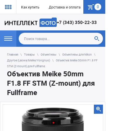
0
Как купить
Доставка и оплата
Гарантия
+7 (343) 350-22-33
Главная
Товары
Объективы
Объективы для Nikon
Другое (Laowa/Meike/Yongnuo)
Объектив Meike 50mm F1.8 FF
STM (Z-mount) для Fullframe
Объектив Meike 50mm
F1.8 FF STM (Z-mount) для
Fullframe