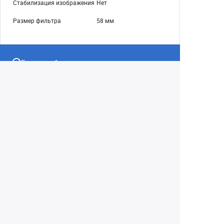
Стабилизация изображения
Нет
Размер фильтра
58 мм
Екатеринбург
+7 (343) 350-22-33
Заказать обратный звонок
Написать нам
8 (800) 300-46-05
Бесплатный звонок по РФ
Пн—Пт: 10:00 — 19:00. Сб: 10:00 — 18:00
Вс: ВЫХОДНОЙ!
г. Екатеринбург, ул. Первомайская, 56
Любое несоответствие информации о продукте на
сайте с фактом - лишь досадное недоразумение,
звоните - уточняйте у менеджеров.