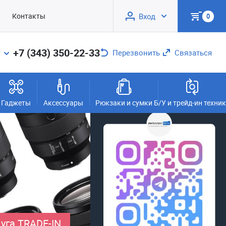
Контакты
Вход
0
+7 (343) 350-22-33
Перезвонить
Связаться
Гаджеты
Аксессуары
Рюкзаки и сумки
Б/У и трейд-ин техни
уга TRADE-IN