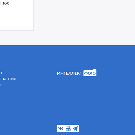
нное
ть
арантия
ы