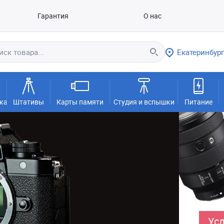
Гарантия
О нас
Екатеринбург
ка
Штативы
Карты памяти
Студия и вспышки
Питание
Усл