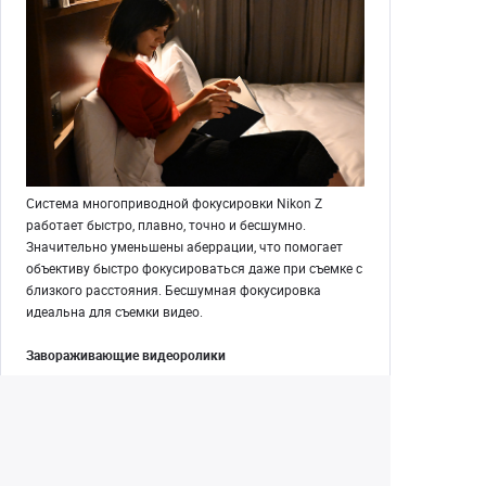
Система многоприводной фокусировки Nikon Z
работает быстро, плавно, точно и бесшумно.
Значительно уменьшены аберрации, что помогает
объективу быстро фокусироваться даже при съемке с
близкого расстояния. Бесшумная фокусировка
идеальна для съемки видео.
Завораживающие видеоролики
При использовании с беззеркальной фотокамерой Z
fc этот компактный объектив с постоянным
фокусным расстоянием отлично подходит для
съемки красивых видеороликов. Он обеспечивает
невероятную резкость и малую глубину резко