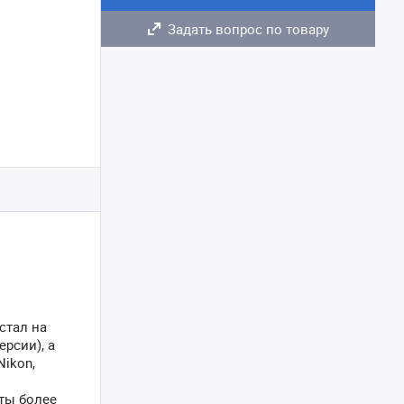
Задать вопрос по товару
стал на
рсии), а
Nikon,
ты более