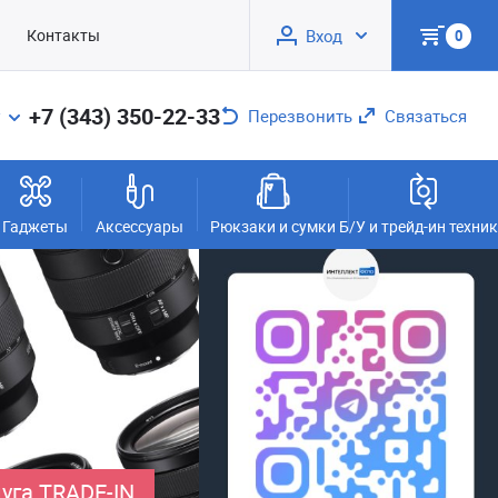
Контакты
Вход
0
+7 (343) 350-22-33
Перезвонить
Связаться
Гаджеты
Аксессуары
Рюкзаки и сумки
Б/У и трейд-ин техни
уга TRADE-IN