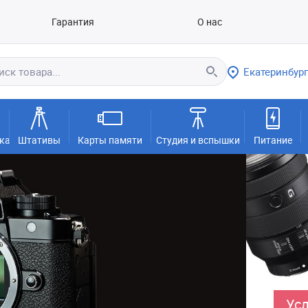
Гарантия
О нас
Екатеринбург
ка
Штативы
Карты памяти
Студия и вспышки
Питание
Усл