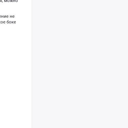
ся, можно
ение не
кое боке