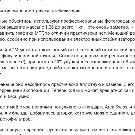
я оптическая и матричная стабилизация.
ные объективы используют профессиональные фотографы, к
кращение массы с 1.36 до всего 1 кг – это очень заметно. К 
равнить графики MTF, то отличий практически нет. Меньший в
ео, особенно при использовании электронных стабилизаторо
вый VCM мотор, а также новый высокоточный оптический эн
фокусировочной группы). Согласно данным внутренних тесто
.5х точнее (!), при этом на 40% улучшилось отслеживание объе
 магнитном принципе, срабатывают мгновенно и полностью
и.
раньше оно находилось практически вплотную к камере. С его
ррекцией экспозиции. Теперь кольцо может вращаться как с
но и бесшумно.
стимой с креплениями популярного стандарта Arca Swiss, чт
. А у бленды добавилась шторка, которую можно сдвинуть д
светофильтров.
и корпуса, передние группы не выезжают из него: это важно 