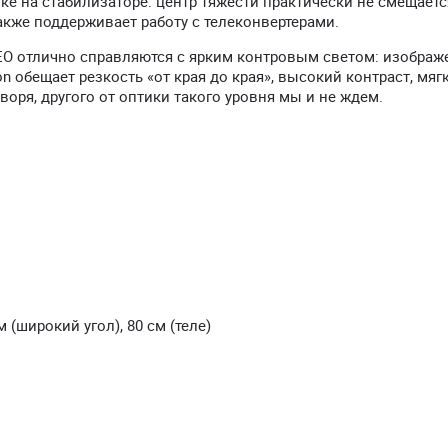
ке на стабилизаторе: центр тяжести практически не смещает
акже поддерживает работу с телеконвертерами.
O отлично справляются с ярким контровым светом: изображ
on обещает резкость «от края до края», высокий контраст, мяг
воря, другого от оптики такого уровня мы и не ждем.
(широкий угол), 80 см (теле)