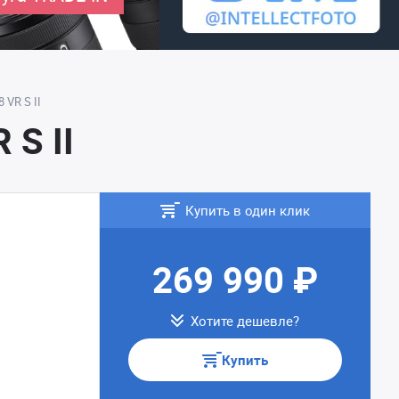
 VR S II
 S II
Купить в один клик
269 990 ₽
Хотите дешевле?
Купить