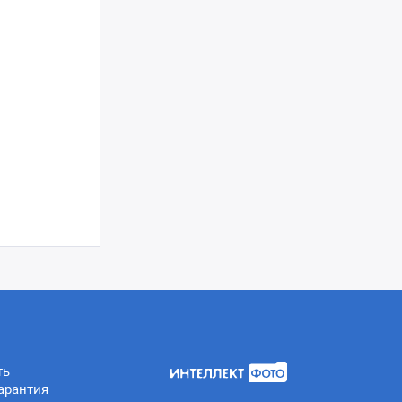
ть
арантия