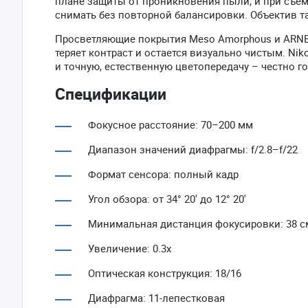
плане защиты от проникновения пыли, и при съем
снимать без повторной балансировки. Объектив т
Просветляющие покрытия Meso Amorphous и ARNE
теряет контраст и остается визуально чистым. Nik
и точную, естественную цветопередачу – честно го
Спецификации
Фокусное расстояние: 70–200 мм
Диапазон значений диафрагмы: f/2.8–f/22
Формат сенсора: полный кадр
Угол обзора: от 34° 20' до 12° 20'
Минимальная дистанция фокусировки: 38 см 
Увеличение: 0.3х
Оптическая конструкция: 18/16
Диафрагма: 11-лепестковая