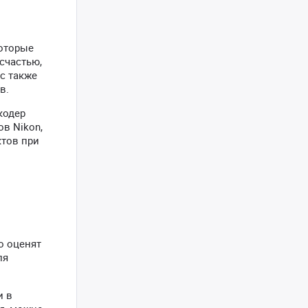
оторые
счастью,
ес также
в.
кодер
в Nikon,
ктов при
о оценят
ля
и в