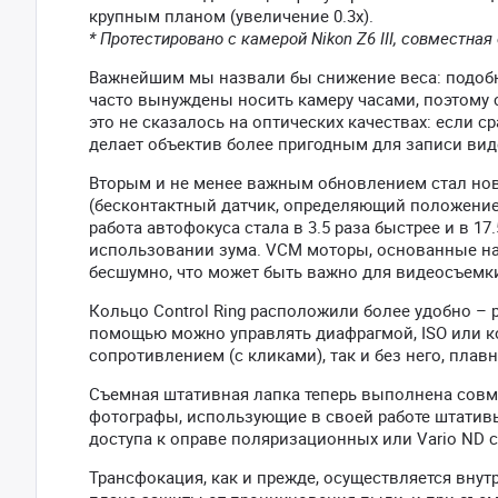
крупным планом (увеличение 0.3х).
* Протестировано с камерой Nikon Z6 III, совместна
Важнейшим мы назвали бы снижение веса: подоб
часто вынуждены носить камеру часами, поэтому со
это не сказалось на оптических качествах: если с
делает объектив более пригодным для записи вид
Вторым и не менее важным обновлением стал но
(бесконтактный датчик, определяющий положение 
работа автофокуса стала в 3.5 раза быстрее и в 17
использовании зума. VCM моторы, основанные на
бесшумно, что может быть важно для видеосъемк
Кольцо Control Ring расположили более удобно – 
помощью можно управлять диафрагмой, ISO или ко
сопротивлением (с кликами), так и без него, плав
Съемная штативная лапка теперь выполнена совме
фотографы, использующие в своей работе штативы
доступа к оправе поляризационных или Vario ND 
Трансфокация, как и прежде, осуществляется внутр