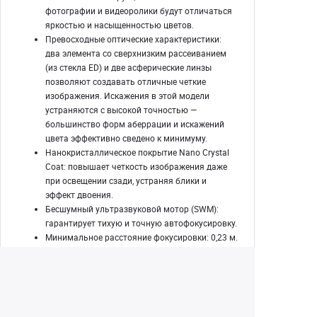
фотографии и видеоролики будут отличаться
яркостью и насыщенностью цветов.
Превосходные оптические характеристики:
два элемента со сверхнизким рассеиванием
(из стекла ED) и две асферические линзы
позволяют создавать отличные четкие
изображения. Искажения в этой модели
устраняются с высокой точностью —
большинство форм аберрации и искажений
цвета эффективно сведено к минимуму.
Нанокристаллическое покрытие Nano Crystal
Coat: повышает четкость изображения даже
при освещении сзади, устраняя блики и
эффект двоения.
Бесшумный ультразвуковой мотор (SWM):
гарантирует тихую и точную автофокусировку.
Минимальное расстояние фокусировки: 0,23 м.
Снимки можно делать с очень близкого
расстояния, заполняя изображением объекта
весь кадр.
В комплекте поставки: байонетная бленда и
мягкий чехол для объектива.