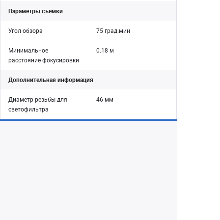
Параметры съемки
Угол обзора
75 град.мин
Минимальное
0.18 м
расстояние фокусировки
Дополнительная информация
Диаметр резьбы для
46 мм
светофильтра
Екатеринбург
+7 (343) 350-22-33
Заказать обратный звонок
Написать нам
8 (800) 300-46-05
Бесплатный звонок по РФ
Пн—Пт: 10:00 — 19:00. Сб: 10:00 — 18:00
Вс: ВЫХОДНОЙ!
г. Екатеринбург, ул. Первомайская, 56